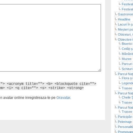
Festiva
Festiva
Gastronom
Headline
Lacuri în 
Meșteri po
Obiceiuri, 
Obiective t
Biserici
Cetăți 
Mănăsti
Muzee
Parcuri 
Schituri
Parcul Naț
Flora ș
Legende
""> <acronym title=""> <b> <blockquote cite="">
em> <i> <q cite=""> <s> <strike> <strong>
Trasee 
Parcul Naț
Cheile 
un avatar online inregistreaza-te pe
Gravatar
.
Trasee 
Parcul Nat
Trasee 
Participări
Pelerinaje 
Personalit
Promovare