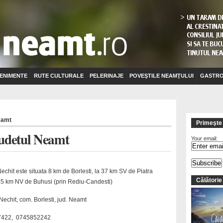
ENIMENTE
RUTE CULTURALE
PELERINAJE
POVEŞTILE NEAMŢULUI
GASTRO
eamt
Primeşte 
Judetul Neamt
Your email:
echit este situata 8 km de Borlesti, la 37 km SV de Piatra
Călătorie
35 km NV de Buhusi (prin Rediu-Candesti)
 Nechit, com. Borlesti, jud. Neamt
422, 0745852242