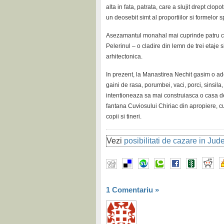
alta in fata, patrata, care a slujit drept clo
un deosebit simt al proportiilor si formelor s
Asezamantul monahal mai cuprinde patru clad
Pelerinul – o cladire din lemn de trei etaje
arhitectonica.
In prezent, la Manastirea Nechit gasim o ad
gaini de rasa, porumbei, vaci, porci, sinsila
intentioneaza sa mai construiasca o casa d
fantana Cuviosului Chiriac din apropiere, c
copii si tineri.
Vezi
posibilitati de cazare in Ju
1 Comentariu
»