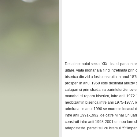
De la inceputul sec al XIX –lea si pana in a
uitare, viata monahala fiind intretinuta pri
biserica din zid a fost construita in anul 1
prosper. In anul 1960 este desfintat abuziv d
calugari si prin stradania parintelui Zenovi
monahal si repara biserica, intre anii 1972-
neobizantin biserica intre anii 1975-1977, r
admirata. In anul 1990 se mareste locasul de
intre anii 1991-1992, de catre Mihai Chiuari
construit intre anii 1998-2001 un nou turn c
adaposteste paraclisul cu hramul “Sf Impara