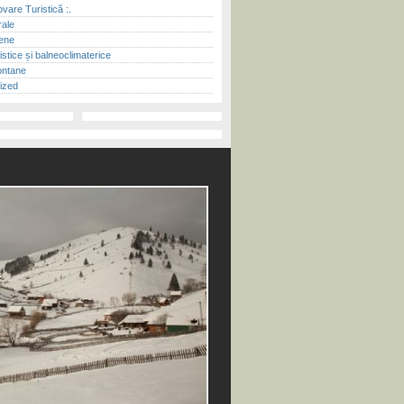
vare Turistică :.
rale
ene
ristice și balneoclimaterice
ontane
ized