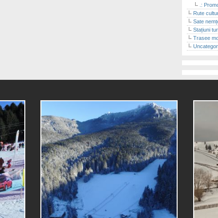
.: Promo
Rute cultu
Sate nemț
Stațiuni tu
Trasee m
Uncategor