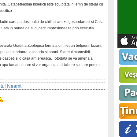
potnita. Catapeteasma bisericii este sculptata in lemn de stejar cu
pecifice.
iri care au destinatie de chilii si anexe gospodaresti si Casa
 situata in partea de sud, care impresioneaza prin executia
evarata Gradina Zoologica formata din: iepuri belgieni, fazani,
, pui de caprioara, o lebada si pauni. Staretul manastirii
e oaspeti si o casa arhiereasca. Totodata se va amenaja
u apa tamaduitoare si vor organiza aici tabere scolare pentru
detul Neamt