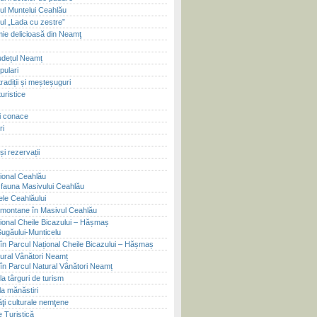
lul Muntelui Ceahlău
lul „Lada cu zestre”
ie delicioasă din Neamţ
județul Neamț
pulari
tradiții și meșteșuguri
uristice
și conace
ri
și rezervații
ional Ceahlău
i fauna Masivului Ceahlău
le Ceahlăului
montane în Masivul Ceahlău
ional Cheile Bicazului – Hășmaș
Șugăului-Munticelu
în Parcul Național Cheile Bicazului – Hășmaș
ural Vânători Neamț
în Parcul Natural Vânători Neamț
 la târguri de turism
la mănăstiri
ăţi culturale nemţene
 Turistică