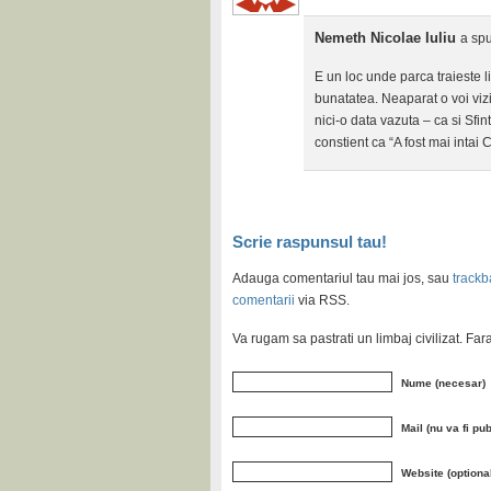
Nemeth Nicolae Iuliu
a spu
E un loc unde parca traieste li
bunatatea. Neaparat o voi viz
nici-o data vazuta – ca si Sfi
constient ca “A fost mai inta
Scrie raspunsul tau!
Adauga comentariul tau mai jos, sau
trackb
comentarii
via RSS.
Va rugam sa pastrati un limbaj civilizat. Fa
Nume (necesar)
Mail (nu va fi pu
Website (optiona