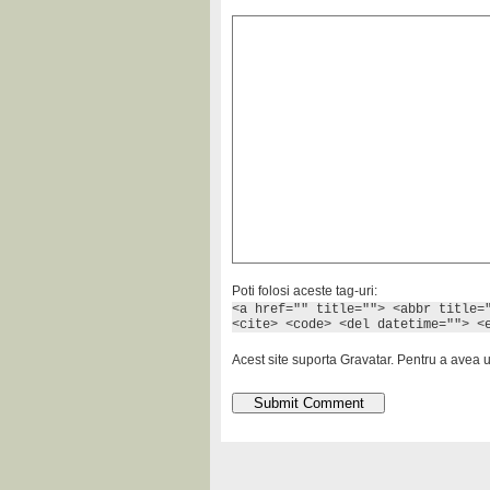
Poti folosi aceste tag-uri:
<a href="" title=""> <abbr title=
<cite> <code> <del datetime=""> <
Acest site suporta Gravatar. Pentru a avea 