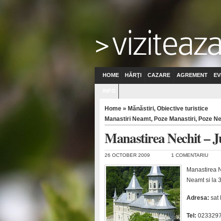
HOME
HĂRŢI
CAZARE
AGREMENT
EV
INFO
Home
»
Mănăstiri
,
Obiective turistice
Manastiri Neamt
,
Poze Manastiri
,
Poze N
Manastirea Nechit – 
26 OCTOBER 2009
1 COMENTARIU
Manastirea N
Neamt si la 
Adresa:
sat
Tel:
0233297