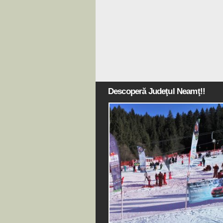
Descoperă Judeţul Neamţ!!