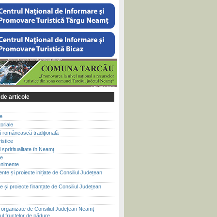
 de articole
le
toriale
ă românească tradițională
ristice
 spriritualitate în Neamţ
te
enimente
te și proiecte inițiate de Consiliul Județean
 și proiecte finanțate de Consiliul Județean
i organizate de Consiliul Județean Neamț
ul fructelor de pădure