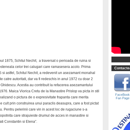
nul 1875, Schitul Nechit, a traversat o perioada de ruina si
n osteneala celor trei calugari care ramasesera acolo. Prima
Contactea
875 si astfel, Schitul Nechit, a redevenit un asezamant monahal
e catre autoritati, dar va fi redeschis in anul 1972 cu doar 2
e Ghidescu. Acestia au contribuit la refacerea asezamantului
1976. Maica Viorica Cretu de la Manastire Prislop va picta in stil
FaceBook
ealizand o pictura de o expresivitate frapanta care merita
Fan Page
 cult prin construirea unui paraclis deasupra, care a fost pictat
u. Pentru pelerinii care vin in acest loc de rugaciune s-a
lopotnita care strajuieste drumul de acces in manastire si
ti Constantin si Elena”.