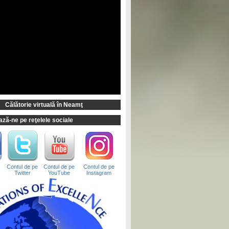
Călătorie virtuală în Neamţ
ză-ne pe reţelele sociale
Contul de pe
Contul de pe
Contul de pe
Twitter
YouTube
Instagram