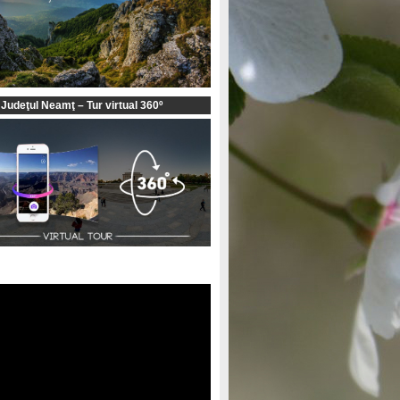
 Judeţul Neamţ – Tur virtual 360º