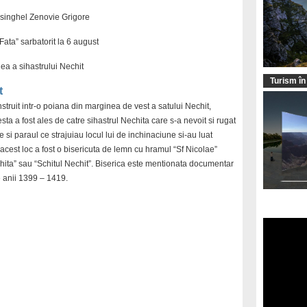
singhel Zenovie Grigore
ata” sarbatorit la 6 august
lea a sihastrului Nechit
Turism în
t
ruit intr-o poiana din marginea de vest a satului Nechit,
ta a fost ales de catre sihastrul Nechita care s-a nevoit si rugat
e si paraul ce strajuiau locul lui de inchinaciune si-au luat
acest loc a fost o bisericuta de lemn cu hramul “Sf Nicolae”
hita” sau “Schitul Nechit”. Biserica este mentionata documentar
re anii 1399 – 1419.