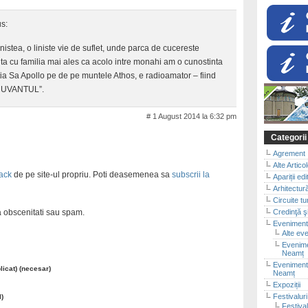
s:
nistea, o liniste vie de suflet, unde parca de cucereste
ita cu familia mai ales ca acolo intre monahi am o cunostinta
ntia Sa Apollo pe de pe muntele Athos, e radioamator – fiind
i CUVANTUL”.
# 1 August 2014 la 6:32 pm
Categorii
Agrement
Alte Artico
ack
de pe site-ul propriu. Poti deasemenea sa
subscrii la
Apariții edi
Arhitectur
Circuite tu
Credinţă şi
ra obscenitati sau spam.
Evenimen
Alte ev
Evenimen
Neamț
Evenimente
blicat) (necesar)
Neamț
Expoziții
Festivalur
l)
Festival