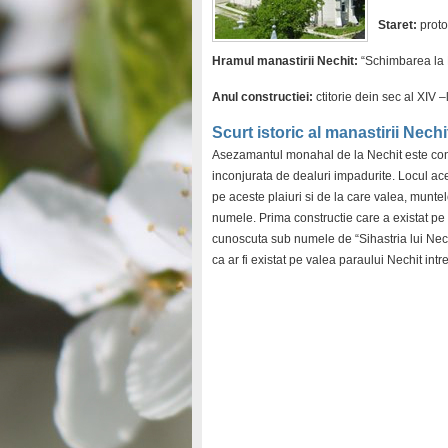
Staret:
proto
Hramul manastirii Nechit:
“Schimbarea la F
Anul constructiei:
ctitorie dein sec al XIV –
Scurt istoric al manastirii Nechi
Asezamantul monahal de la Nechit este const
inconjurata de dealuri impadurite. Locul aces
pe aceste plaiuri si de la care valea, muntel
numele. Prima constructie care a existat pe 
cunoscuta sub numele de “Sihastria lui Nec
ca ar fi existat pe valea paraului Nechit int