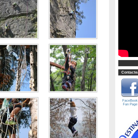
Contactea
FaceBook
Fan Page