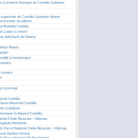
 și proiecte finanțate de Consiliul Județean
i organizate de Consiliul Județean Neamț
ul fructelor de pădure
lul Muntelui Ceahlău
lul „Lada cu zestre”
ie delicioasă din Neamţ
județul Neamț
pulari
tradiții și meșteșuguri
uristice
și conace
ri
și rezervații
ional Ceahlău
i fauna Masivului Ceahlău
le Ceahlăului
montane în Masivul Ceahlău
ional Cheile Bicazului – Hășmaș
Șugăului-Munticelu
în Parcul Național Cheile Bicazului – Hășmaș
ural Vânători Neamț
în Parcul Natural Vânători Neamț