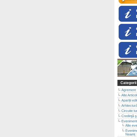
Categorii
Agrement
Alte Artico
Apariții edi
Arhitectur
Circuite tu
Credinţă şi
Evenimen
Alte ev
Evenimen
Neamț