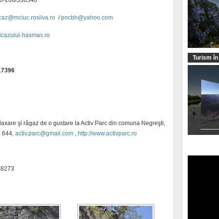
40-266/336540
caz@mciuc.rosilva.ro
/
pncbh@yahoo.com
icazului-hasmas.ro
Turism în
17396
relaxare şi răgaz de o gustare la Activ Parc din comuna Negreşti,
2 644,
activ.parc@gmail.com
,
http://www.activparc.ro
48273