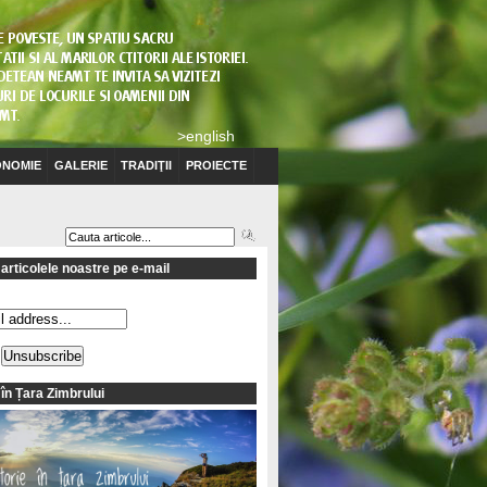
>english
NOMIE
GALERIE
TRADIŢII
PROIECTE
articolele noastre pe e-mail
 în Țara Zimbrului