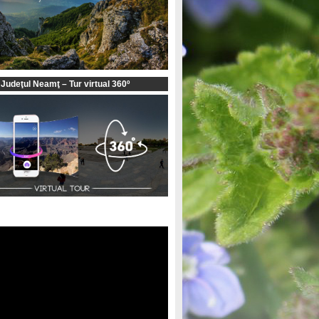
 Judeţul Neamţ – Tur virtual 360º