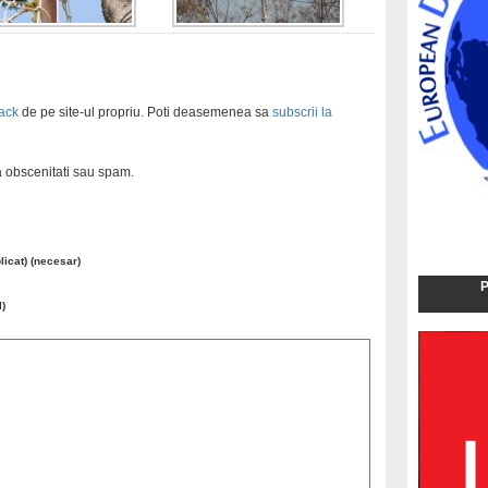
ack
de pe site-ul propriu. Poti deasemenea sa
subscrii la
ra obscenitati sau spam.
blicat) (necesar)
P
l)