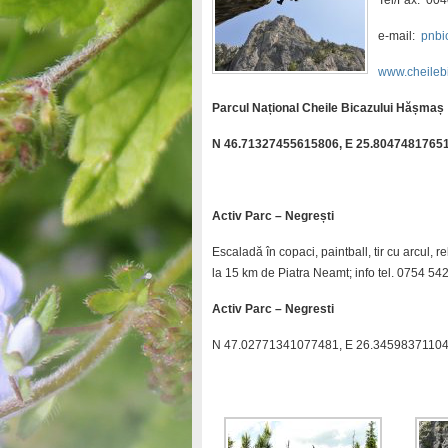
Tel/Fax. 00
e-mail:
pnbi
www.cheileb
Parcul Național Cheile Bicazului Hășmaș
N 46.71327455615806, E 25.8047481765
Activ Parc – Negrești
Escaladă în copaci, paintball, tir cu arcul, 
la 15 km de Piatra Neamt; info tel. 0754 54
Activ Parc – Negresti
N 47.02771341077481, E 26.3459837110