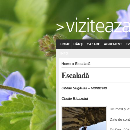
HOME
HĂRŢI
CAZARE
AGREMENT
EV
INFO
Home
» Escaladă
Escaladă
Cheile Șugăului – Munticelu
Cheile Bicazului
Drumeții și 
Date de cont