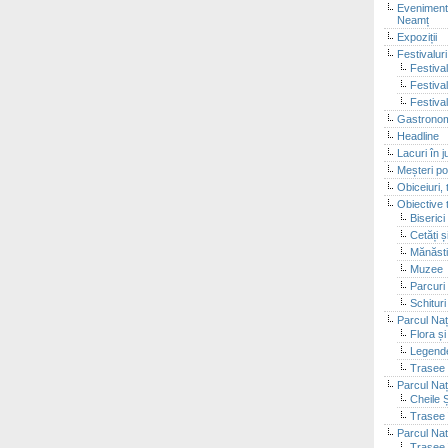
Evenimente
Neamț
Expoziții
Festivalur
Festival
Festiva
Festiva
Gastronom
Headline
Lacuri în 
Meșteri po
Obiceiuri, 
Obiective t
Biserici
Cetăți 
Mănăsti
Muzee
Parcuri 
Schituri
Parcul Naț
Flora ș
Legende
Trasee 
Parcul Naț
Cheile 
Trasee 
Parcul Nat
Trasee 