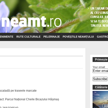
ENIMENTE
RUTE CULTURALE
PELERINAJE
POVEŞTILE NEAMŢULUI
GASTRO
Primeşte 
Your email:
Călătorie
escaladă pe traseele marcate
act: Parcul Național Cheile Bicazului Hășmaș