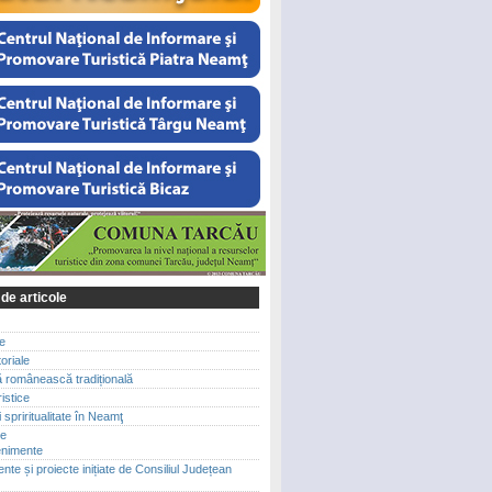
 de articole
le
toriale
ă românească tradițională
ristice
 spriritualitate în Neamţ
te
enimente
te și proiecte inițiate de Consiliul Județean