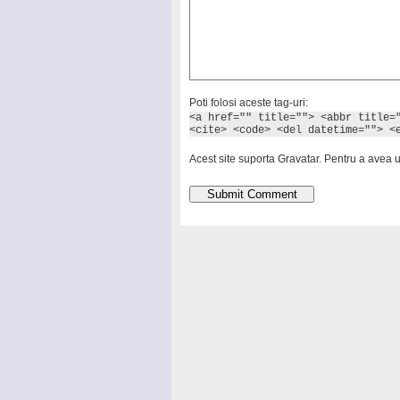
Poti folosi aceste tag-uri:
<a href="" title=""> <abbr title=
<cite> <code> <del datetime=""> <
Acest site suporta Gravatar. Pentru a avea 