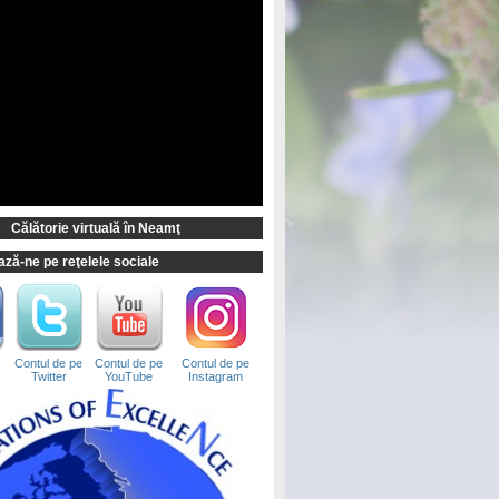
Călătorie virtuală în Neamţ
ză-ne pe reţelele sociale
Contul de pe
Contul de pe
Contul de pe
Twitter
YouTube
Instagram