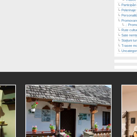
Participări
Pelerinaje 
Personalit
Promovare
.: Promo
Rute cultu
Sate nemț
Stațiuni tu
Trasee m
Uncategor