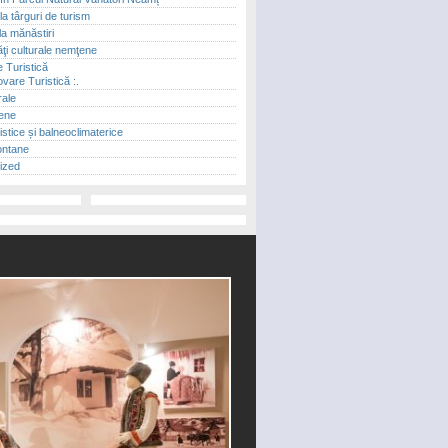
 la târguri de turism
la mănăstiri
ăţi culturale nemţene
 Turistică
vare Turistică :.
rale
ene
ristice și balneoclimaterice
ontane
ized