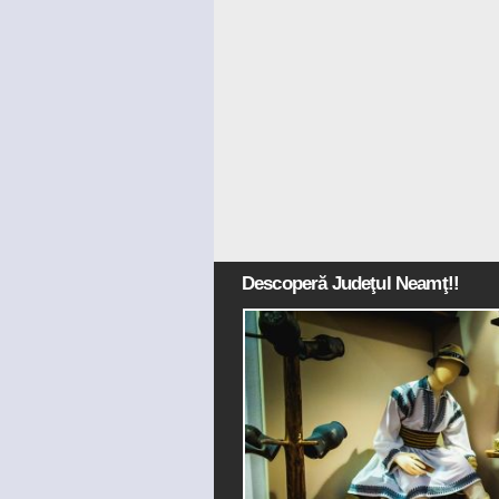
Descoperă Judeţul Neamţ!!