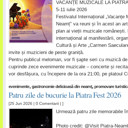
VACANȚE MUZICALE LA PIATRA-N
5-11 iulie 2026
Festivalul Internațional „Vacanțe 
Neamț” va reuni și în acest an arti
plan ai vieții muzicale românești.
internațional al manifestării, orga
Cultură și Arte „Carmen Saeculare
invite și muzicieni de peste graniță.
Pentru publicul meloman, vor fi șapte seri cu muzică de 
cuprinde zece evenimente muzicale – concerte și recital
vor desfășura, cu începere de la ora 21:00, pe platoul 
,
,
evenimente
gastronomie delicioasă din neamţ
promovare turistic
Patru zile de bucurie la Piatra Fest 2026
[25 Jun 2026 |
0 Comentarii
| ]
Urmează patru zile memorabile în
Photo credit: @Visit Piatra-Neam