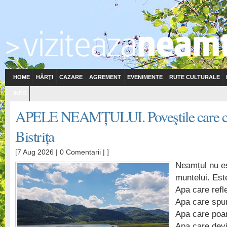
HOME
HĂRŢI
CAZARE
AGREMENT
EVENIMENTE
RUTE CULTURALE
INFO
APELE NEAMȚULUI. Poveştile care cu
Bistrița
[7 Aug 2026 |
0 Comentarii
| ]
Neamțul nu es
muntelui. Este
Apa care refl
Apa care spu
Apa care poar
Apa care devi