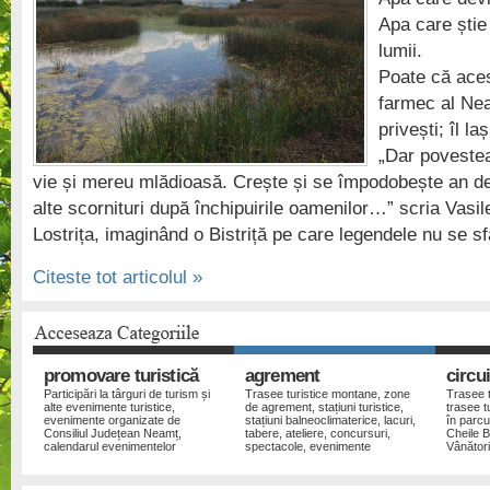
Apa care știe
lumii.
Poate că aces
farmec al Nea
privești; îl la
„Dar povestea
vie și mereu mlădioasă. Crește și se împodobește an de
alte scornituri după închipuirile oamenilor…” scria Vasil
Lostrița, imaginând o Bistriță pe care legendele nu se s
Citeste tot articolul »
promovare turistică
agrement
circui
Participări la târguri de turism și
Trasee turistice montane, zone
Trasee t
alte evenimente turistice,
de agrement, stațiuni turistice,
trasee t
evenimente organizate de
stațiuni balneoclimaterice, lacuri,
în parcu
Consiliul Județean Neamț,
tabere, ateliere, concursuri,
Cheile 
calendarul evenimentelor
spectacole, evenimente
Vânător