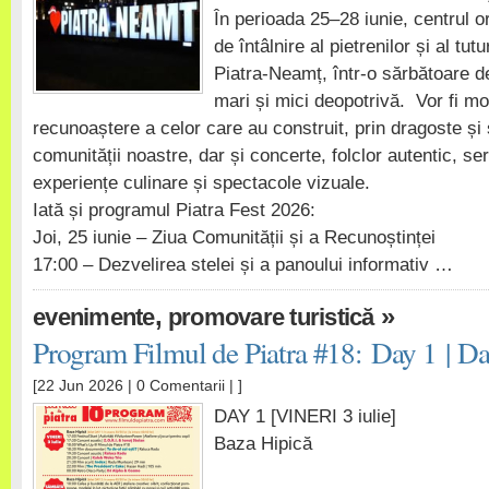
În perioada 25–28 iunie, centrul o
de întâlnire al pietrenilor și al tu
Piatra-Neamț, într-o sărbătoare de
mari și mici deopotrivă. Vor fi 
recunoaștere a celor care au construit, prin dragoste și s
comunității noastre, dar și concerte, folclor autentic, seri
experiențe culinare și spectacole vizuale.
Iată și programul Piatra Fest 2026:
Joi, 25 iunie – Ziua Comunității și a Recunoștinței
17:00 – Dezvelirea stelei și a panoului informativ …
,
»
evenimente
promovare turistică
Program Filmul de Piatra #18: Day 1 | Da
[22 Jun 2026 |
0 Comentarii
| ]
DAY 1 [VINERI 3 iulie]
Baza Hipică