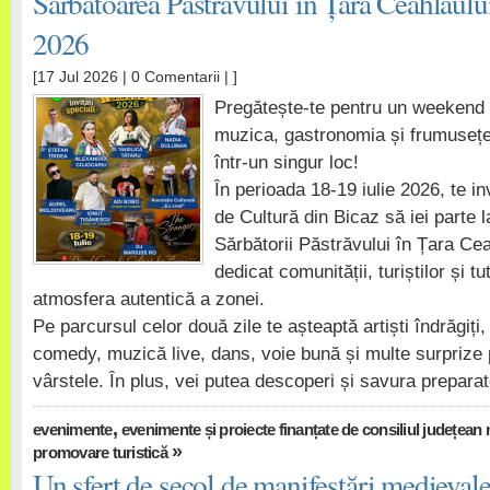
Sărbătoarea Păstrăvului în Țara Ceahlăulu
2026
[17 Jul 2026 |
0 Comentarii
| ]
Pregătește-te pentru un weekend în
muzica, gastronomia și frumusețea
într-un singur loc!
În perioada 18-19 iulie 2026, te i
de Cultură din Bicaz să iei parte l
Sărbătorii Păstrăvului în Țara Ce
dedicat comunității, turiștilor și t
atmosfera autentică a zonei.
Pe parcursul celor două zile te așteaptă artiști îndrăgi
comedy, muzică live, dans, voie bună și multe surprize 
vârstele. În plus, vei putea descoperi și savura prepara
,
evenimente
evenimente și proiecte finanțate de consiliul județean
»
promovare turistică
Un sfert de secol de manifestări medieval