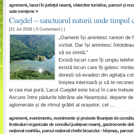
,
,
,
agrement
lacuri în județul neamț
obiective turistice
parcuri și reze
»
sate nemțene
Cuejdel – sanctuarul naturii unde timpul c
[31 Jul 2026 |
0 Comentarii
| ]
„Oamenii își amintesc rareori de f
vizitat. Dar își amintesc întotdea
să se simtă.”
Există locuri care îți umplu telefon
există locuri care îți golesc mint
dorești să evadezi din agitația cot
liniștea interioară și să te recone
ei cea mai pură, Lacul Cuejdel este locul în care trebuie
Ascuns între pădurile bătrâne ale Neamțului, departe de 
aglomerate și de ritmul grăbit al orașelor, cel …
,
,
agrement
evenimente
evenimente și proiecte finanțate de consili
,
festivaluri organizate de consiliul județean neamț
gastronomie del
,
,
național ceahlău
parcul național cheile bicazului - hășmaș
parcuri 