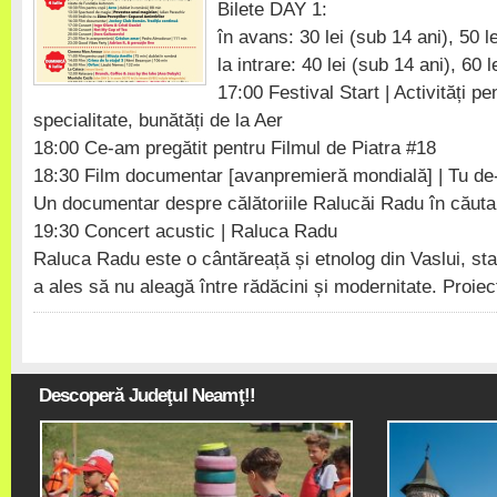
Bilete DAY 1:
în avans: 30 lei (sub 14 ani), 50 le
la intrare: 40 lei (sub 14 ani), 60 l
17:00 Festival Start | Activități pe
specialitate, bunătăți de la Aer
18:00 Ce-am pregătit pentru Filmul de Piatra #18
18:30 Film documentar [avanpremieră mondială] | Tu de-
Un documentar despre călătoriile Ralucăi Radu în căutar
19:30 Concert acustic | Raluca Radu
Raluca Radu este o cântăreață și etnolog din Vaslui, stab
a ales să nu aleagă între rădăcini și modernitate. Proiec
Descoperă Judeţul Neamţ!!