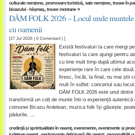
,
,
,
culturale nemţene
promovare turistică
sate nemțene
trasee în pa
,
»
bicazului - hășmaș
trasee montane
DĂM FOLK 2026 – Locul unde muntele 
cu oamenii
[27 Jul 2026 |
0 Comentarii
| ]
Există festivaluri la care mergi p
festivaluri la care ajungi pentru a
cu tine mult timp după ultimul aco
experiențe rare în care cele două 
firesc, încât, la final, nu mai știi
mult în suflet: concertul sau locul
DĂM FOLK 2026 este unul dintre 
transformă un colț de munte într-o experiență autentică 
comunei Bicazu Ardelean, muzica folk își găsește, poate
pădurile, …
,
,
credinţă şi spriritualitate în neamţ
evenimente
evenimente și proiec
,
,
județean neamț
gastronomie delicioasă din neamţ
personalităţi c