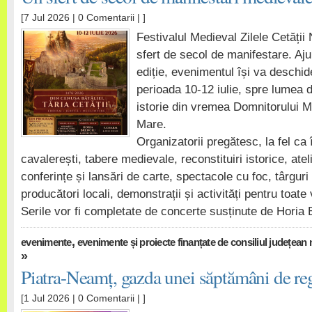
[7 Jul 2026 |
0 Comentarii
| ]
Festivalul Medieval Zilele Cetăț
sfert de secol de manifestare. Aj
ediție, evenimentul își va deschide
perioada 10-12 iulie, spre lumea d
istorie din vremea Domnitorului M
Mare.
Organizatorii pregătesc, la fel ca 
cavalerești, tabere medievale, reconstituiri istorice, atel
conferințe și lansări de carte, spectacole cu foc, târgur
producători locali, demonstrații și activități pentru toate 
Serile vor fi completate de concerte susținute de Horia
,
evenimente
evenimente și proiecte finanțate de consiliul județean
»
Piatra-Neamț, gazda unei săptămâni de re
[1 Jul 2026 |
0 Comentarii
| ]