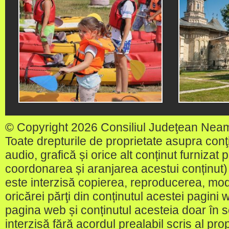
© Copyright 2026 Consiliul Judeţean Nea
Toate drepturile de proprietate asupra conţin
audio, grafică și orice alt conținut furnizat
coordonarea și aranjarea acestui conținut) 
este interzisă copierea, reproducerea, modi
oricărei părţi din conținutul acestei pagini w
pagina web și conținutul acesteia doar în sc
interzisă fără acordul prealabil scris al pr