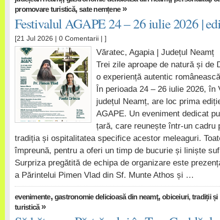
,
»
promovare turistică
sate nemțene
Festivalul AGAPE 24 – 26 iulie 2026 | edi
[21 Jul 2026 |
0 Comentarii
| ]
Văratec, Agapia | Județul Neamț
Trei zile aproape de natură și d
o experiență autentic româneasc
În perioada 24 – 26 iulie 2026, în
județul Neamț, are loc prima ediție
AGAPE. Un eveniment dedicat publ
țară, care reunește într-un cadru 
tradiția și ospitalitatea specifice acestor meleaguri. To
împreună, pentru a oferi un timp de bucurie și liniște su
Surpriza pregătită de echipa de organizare este prezen
a Părintelui Pimen Vlad din Sf. Munte Athos și …
,
,
evenimente
gastronomie delicioasă din neamţ
obiceiuri, tradiții 
»
turistică