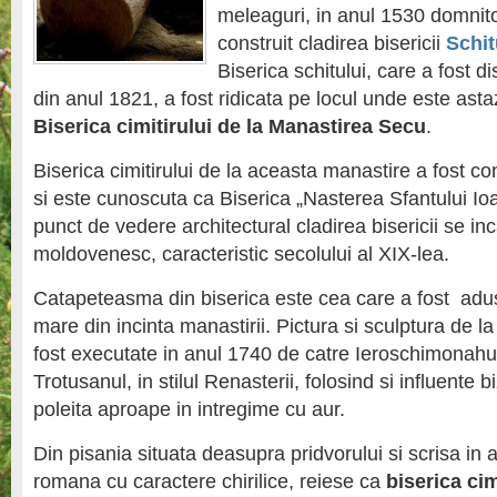
meleaguri, in anul 1530 domnit
construit cladirea bisericii
Schit
Biserica schitului, care a fost di
din anul 1821, a fost ridicata pe locul unde este asta
Biserica cimitirului de la Manastirea Secu
.
Biserica cimitirului de la aceasta manastire a fost co
si este cunoscuta ca Biserica „Nasterea Sfantului Io
punct de vedere architectural cladirea bisericii se inc
moldovenesc, caracteristic secolului al XIX-lea.
Catapeteasma din biserica este cea care a fost adus
mare din incinta manastirii. Pictura si sculptura de 
fost executate in anul 1740 de catre Ieroschimonahu
Trotusanul, in stilul Renasterii, folosind si influente bi
poleita aproape in intregime cu aur.
Din pisania situata deasupra pridvorului si scrisa in 
romana cu caractere chirilice, reiese ca
biserica cim