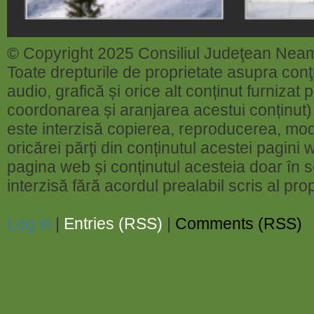
© Copyright 2025 Consiliul Judeţean Nea
Toate drepturile de proprietate asupra conţin
audio, grafică și orice alt conținut furnizat
coordonarea și aranjarea acestui conținut) 
este interzisă copierea, reproducerea, modi
oricărei părţi din conținutul acestei pagini w
pagina web și conținutul acesteia doar în sc
interzisă fără acordul prealabil scris al pr
Log in
|
Entries (RSS)
|
Comments (RSS)