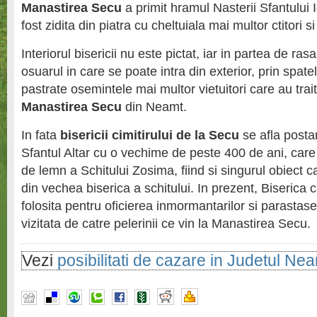
Manastirea Secu
a primit hramul Nasterii Sfantului 
fost zidita din piatra cu cheltuiala mai multor ctitori si
Interiorul bisericii nu este pictat, iar in partea de rasar
osuarul in care se poate intra din exterior, prin spatel
pastrate osemintele mai multor vietuitori care au trait
Manastirea Secu
din Neamt.
In fata
bisericii cimitirului de la Secu
se afla posta
Sfantul Altar cu o vechime de peste 400 de ani, care 
de lemn a Schitului Zosima, fiind si singurul obiect c
din vechea biserica a schitului. In prezent, Biserica ci
folosita pentru oficierea inmormantarilor si parastasel
vizitata de catre pelerinii ce vin la Manastirea Secu.
Vezi
posibilitati de cazare in Judetul Ne