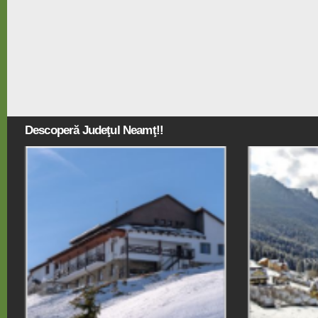
Descoperă Judeţul Neamţ!!