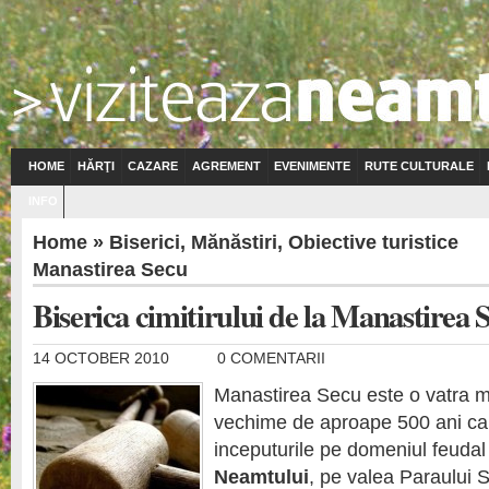
HOME
HĂRŢI
CAZARE
AGREMENT
EVENIMENTE
RUTE CULTURALE
INFO
Home
»
Biserici
,
Mănăstiri
,
Obiective turistice
Manastirea Secu
Biserica cimitirului de la Manastirea 
14 OCTOBER 2010
0 COMENTARII
Manastirea Secu este o vatra 
vechime de aproape 500 ani car
inceputurile pe domeniul feudal
Neamtului
, pe valea Paraului 