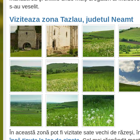
s-au veselit.
Viziteaza zona Tazlau, judetul Neamt
În această zonă pot fi vizitate sate vechi de răzeşi, 