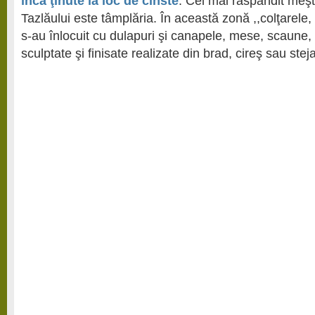
încă ţinute la loc de cinste
. Cel mai răspândit meş
Tazlăului este tâmplăria. În această zonă ,,colţarele, b
s-au înlocuit cu dulapuri şi canapele, mese, scaune, 
sculptate şi finisate realizate din brad, cireş sau steja