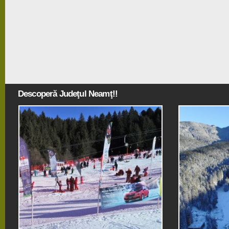
Descoperă Judeţul Neamţ!!