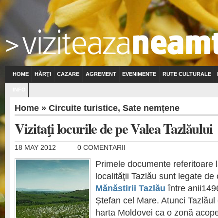
HOME
HĂRŢI
CAZARE
AGREMENT
EVENIMENTE
RUTE CULTURALE
INFO
Home
»
Circuite turistice
,
Sate nemțene
Vizitaţi locurile de pe Valea Tazlăului
18 MAY 2012
0 COMENTARII
Primele documente referitoare 
localităţii Tazlău sunt legate de
Mănăstirii Tazlău
între anii149
Ştefan cel Mare. Atunci Tazlăul
harta Moldovei ca o zonă acoper