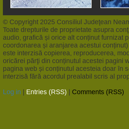
© Copyright 2025 Consiliul Judeţean Nea
Toate drepturile de proprietate asupra conţin
audio, grafică și orice alt conținut furnizat
coordonarea și aranjarea acestui conținut) 
este interzisă copierea, reproducerea, modi
oricărei părţi din conținutul acestei pagini w
pagina web și conținutul acesteia doar în sc
interzisă fără acordul prealabil scris al pr
Log in
|
Entries (RSS)
|
Comments (RSS)