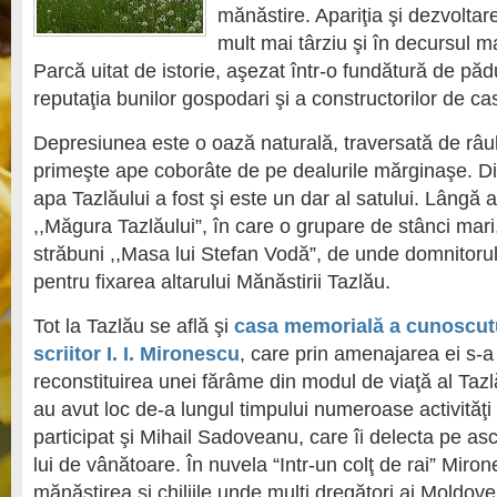
mănăstire. Apariţia şi dezvoltare
mult mai târziu şi în decursul m
Parcă uitat de istorie, aşezat într-o fundătură de păd
reputaţia bunilor gospodari şi a constructorilor de ca
Depresiunea este o oază naturală, traversată de râul
primeşte ape coborâte de pe dealurile mărginaşe. Din
apa Tazlăului a fost şi este un dar al satului. Lângă 
,,Măgura Tazlăului”, în care o grupare de stânci mari
străbuni ,,Masa lui Stefan Vodă”, de unde domnitorul
pentru fixarea altarului Mănăstirii Tazlău.
Tot la Tazlău se află şi
casa memorială a cunoscutu
scriitor I. I. Mironescu
, care prin amenajarea ei s-a
reconstituirea unei fărâme din modul de viaţă al Tazlău
au avut loc de-a lungul timpului numeroase activităţi 
participat şi Mihail Sadoveanu, care îi delecta pe asc
lui de vânătoare. În nuvela “Intr-un colţ de rai” Miro
mănăstirea şi chiliile unde mulţi dregători ai Moldove