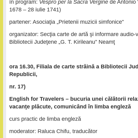
în program:
Vespro per la Sacra Vergine
de Antonio V
1678 – 28 iulie 1741)
partener: Asociaţia „Prietenii muzicii simfonice”
organizator: Secţia carte de artă şi informare audio-v
Bibliotecii Judeţene „G. T. Kirileanu” Neamţ
ora 16.30, Filiala de carte străină a Bibliotecii J
Republicii,
nr. 17)
E
nglish
for Travelers – bucuria unei călătorii rela
vacanţe plăcute, comunicând în limba engleză
curs practic de limba engleză
moderator: Raluca Chifu, traducător