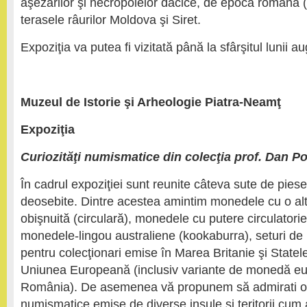
aşezărilor şi necropolelor dacice, de epocă romană (s
terasele râurilor Moldova şi Siret.
Expoziţia va putea fi vizitată până la sfârşitul lunii au
Muzeul de Istorie şi Arheologie Piatra-Neamţ
Expoziţia
Curiozităţi numismatice din colecţia prof. Dan P
În cadrul expoziţiei sunt reunite câteva sute de pie
deosebite. Dintre acestea amintim monedele cu o al
obişnuită (circulară), monedele cu putere circulatorie
monedele-lingou australiene (kookaburra), seturi de
pentru colecţionari emise în Marea Britanie şi State
Uniunea Europeană (inclusiv variante de monedă eu
România). De asemenea vă propunem să admirati o 
numismatice emise de diverse insule şi teritorii cum ar