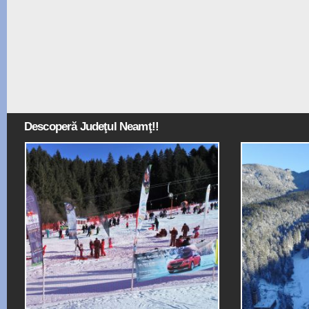
Descoperă Judeţul Neamţ!!