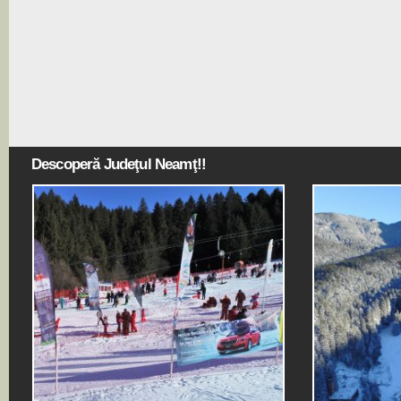
Descoperă Judeţul Neamţ!!