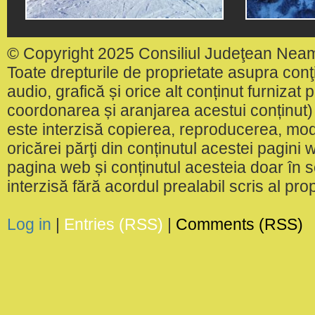
© Copyright 2025 Consiliul Judeţean Nea
Toate drepturile de proprietate asupra conţin
audio, grafică și orice alt conținut furnizat
coordonarea și aranjarea acestui conținut) 
este interzisă copierea, reproducerea, modi
oricărei părţi din conținutul acestei pagini w
pagina web și conținutul acesteia doar în sc
interzisă fără acordul prealabil scris al pr
Log in
|
Entries (RSS)
|
Comments (RSS)