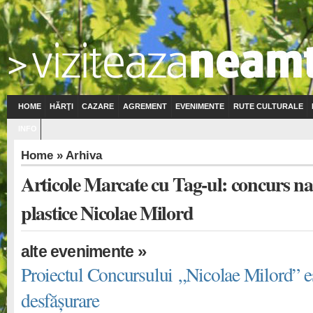
HOME
HĂRŢI
CAZARE
AGREMENT
EVENIMENTE
RUTE CULTURALE
INFO
Home
» Arhiva
Articole Marcate cu Tag-ul: concurs na
plastice Nicolae Milord
»
alte evenimente
Proiectul Concursului „Nicolae Milord” es
desfășurare