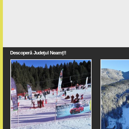
Descoperă Judeţul Neamţ!!