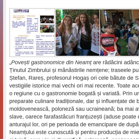
„
Povești gastronomice din Neamț
are rădăcini adânci
Ținutul Zimbrului și mănăstirile nemțene; traseele pust
Ștefan, Rareș, profesorul Hogaș ori cele bătute de
vestigiile istorice mai vechi ori mai recente. Toate 
o regiune cu o gastronomie bogată și variată. Prin u
preparate culinare tradiționale, dar și influențate de 
moldovenească, poloneză sau ucraineană; ba mai 
slave, oarece farafastâcuri franțuzești (aduse poate d
anturajul lor, ori pe perioada de emancipare de dup
Neamțului este cunoscută și pentru producția de mier