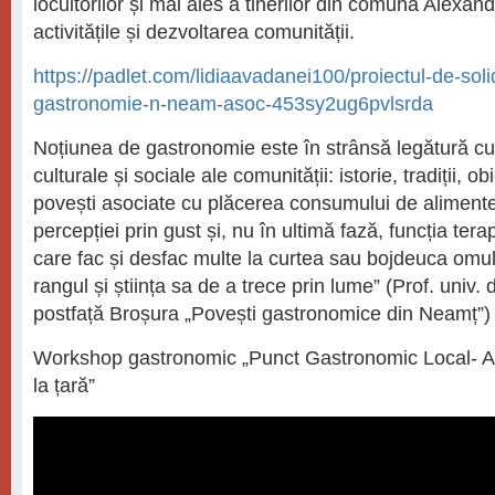
locuitorilor și mai ales a tinerilor din comuna Alexan
activitățile și dezvoltarea comunității.
https://padlet.com/lidiaavadanei100/proiectul-de-solida
gastronomie-n-neam-asoc-453sy2ug6pvlsrda
Noțiunea de gastronomie este în strânsă legătură cu
culturale și sociale ale comunității: istorie, tradiții, obic
povești asociate cu plăcerea consumului de alimente
percepției prin gust și, nu în ultimă fază, funcția ter
care fac și desfac multe la curtea sau bojdeuca omul
rangul și știința sa de a trece prin lume” (Prof. univ.
postfață Broșura „Povești gastronomice din Neamț”)
Workshop gastronomic „Punct Gastronomic Local- Af
la țară”