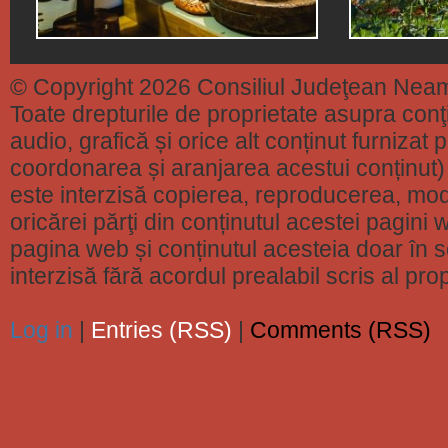
© Copyright 2026 Consiliul Judeţean Nea
Toate drepturile de proprietate asupra conţin
audio, grafică și orice alt conținut furnizat
coordonarea și aranjarea acestui conținut) 
este interzisă copierea, reproducerea, modi
oricărei părţi din conținutul acestei pagini w
pagina web și conținutul acesteia doar în sc
interzisă fără acordul prealabil scris al pr
Log in
|
Entries (RSS)
|
Comments (RSS)