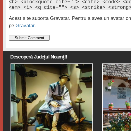
<b> <blockquote cite=""> <cite> <code> <d
<em> <i> <q cite=""> <s> <strike> <strong
Acest site suporta Gravatar. Pentru a avea un avatar onl
pe
Gravatar
.
Descoperă Judeţul Neamţ!!