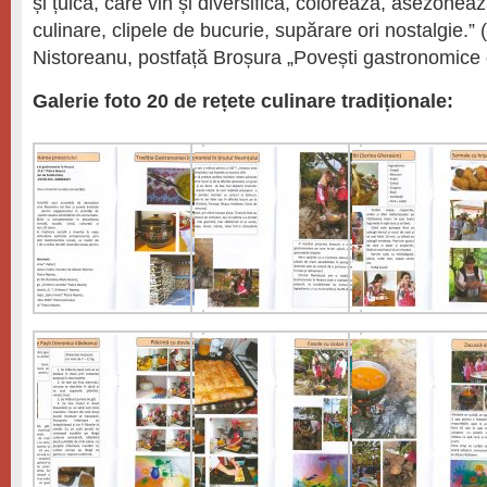
și țuică, care vin și diversifică, colorează, asezonea
culinare, clipele de bucurie, supărare ori nostalgie.” (
Nistoreanu, postfață Broșura „Povești gastronomice
Galerie foto 20 de rețete culinare tradiționale: