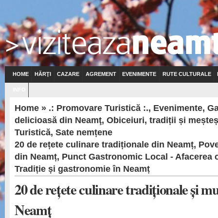
HOME
HĂRŢI
CAZARE
AGREMENT
EVENIMENTE
RUTE CULTURALE
INFO
Home
»
.: Promovare Turistică :.
,
Evenimente
,
Ga
delicioasă din Neamţ
,
Obiceiuri, tradiții și mește
Turistică
,
Sate nemțene
20 de rețete culinare tradiționale din Neamț
,
Pove
din Neamț
,
Punct Gastronomic Local - Afacerea cu
Tradiție și gastronomie în Neamț
20 de rețete culinare tradiționale și mu
Neamț