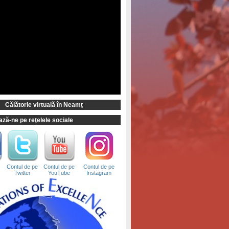
Călătorie virtuală în Neamţ
ză-ne pe reţelele sociale
Contul de pe
Contul de pe
Contul de pe
Twitter
YouTube
Instagram