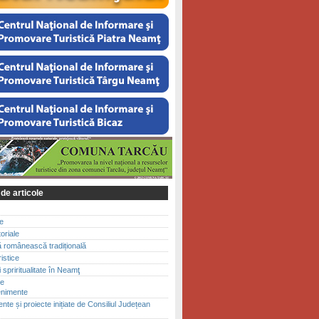
 de articole
le
toriale
ă românească tradițională
ristice
 spriritualitate în Neamţ
te
enimente
te și proiecte inițiate de Consiliul Județean