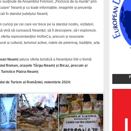
 susținute de Ansamblul Folcloric „Floricică de la munte” prin
lare” Neamț și cu toate informațiile, imaginile și prezența
ocali în standul județului Neamț.
 curioși pe cei care vor trece pe la standul nostru, vizitatori,
ităm să vină să cunoască Neamțul, să îl descopere, să-l exploreze.
i oferta reprezentanților HoReCa, precum și resursele
al și cultural, turismul active, rutele de pelerinaj, tradițiile, arta
ețean Neamț
aduce oferta turistică a Neamțului într-o formă
piul Roman, orașele Târgu-Neamț și Bicaz, precum și
 Turistice Piatra-Neamț
.
P
gului de Turism al României, noiembrie 2024: