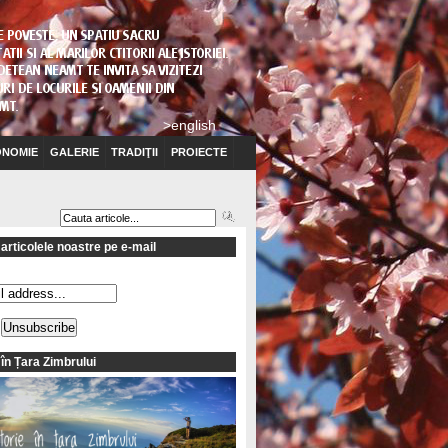
>english
NOMIE
GALERIE
TRADIŢII
PROIECTE
articolele noastre pe e-mail
 în Țara Zimbrului