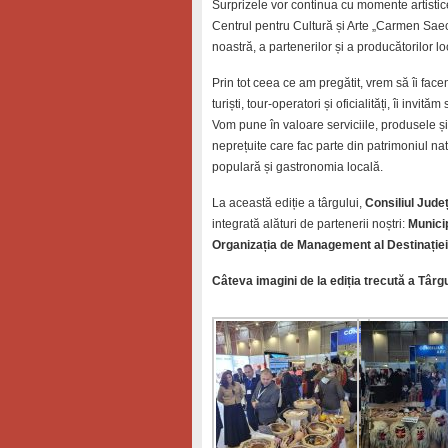
Surprizele vor continua cu momente artistice
Centrul pentru Cultură și Arte „Carmen Saecu
noastră, a partenerilor și a producătorilor l
Prin tot ceea ce am pregătit, vrem să îi facem
turiști, tour-operatori și oficialități, îi inv
Vom pune în valoare serviciile, produsele ș
neprețuite care fac parte din patrimoniul natur
populară și gastronomia locală.
La această ediție a târgului,
Consiliul Jud
integrată alături de partenerii noștri:
Munici
Organizația de Management al Destinației
Câteva imagini de la ediția trecută a Târ