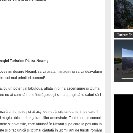
Turism în
ației Turistice Piatra-Neamț
 povestim despre Neamț, să vă arătăm imagini și să vă dezvăluim
tre cei mai primitori oameni!
, cu un potențial fabulous, aflată în plină ascensiune și tot mai
care nu ai cum să nu te îndrăgostești și nu ajungi să te saturi să-l
or dezvălui frumuseți și atracții de nebănuit, iar oamenii pe care îi
i magia obiceiurilor și tradițiilor ancestrale. Toate aceste comori
le și poveștile, care abundă în Neamț și pe care le poți afla la
te și o fac unică și tot mai căutată în ultimii ani de turiștii români