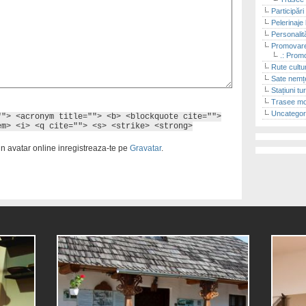
Participări
Pelerinaje 
Personalit
Promovare
.: Promo
Rute cultu
Sate nemț
Stațiuni tu
Trasee m
Uncategor
""> <acronym title=""> <b> <blockquote cite="">
em> <i> <q cite=""> <s> <strike> <strong>
un avatar online inregistreaza-te pe
Gravatar
.