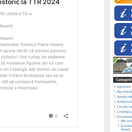
Categorii
Agrement
Alte Artico
Apariții edi
Arhitectur
Circuite tu
Credinţă şi
Evenimen
Alte ev
Evenimen
Neamț