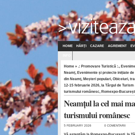
HOME
HĂRŢI
CAZARE
AGREMENT
EV
INFO
Home
»
.: Promovare Turistică :.
,
Evenim
Neamț
,
Evenimente și proiecte inițiate d
din Neamţ
,
Meșteri populari
,
Obiceiuri, tr
12-15 februarie 2026
,
la Târgul de Turism
turismului românesc
,
Romexpo-Bucureșt
Neamțul la cel mai ma
turismului românesc
5 FEBRUARY 2026
0 COMENTARII
Vă așteptăm la Romexpo-București, la Tâ