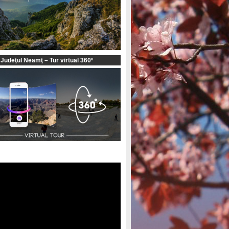
 Judeţul Neamţ – Tur virtual 360º