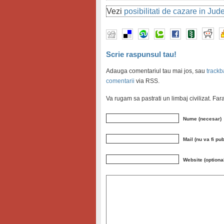
Vezi
posibilitati de cazare in Ju
Scrie raspunsul tau!
Adauga comentariul tau mai jos, sau
trackb
comentarii
via RSS.
Va rugam sa pastrati un limbaj civilizat. Fa
Nume (necesar)
Mail (nu va fi pu
Website (optiona