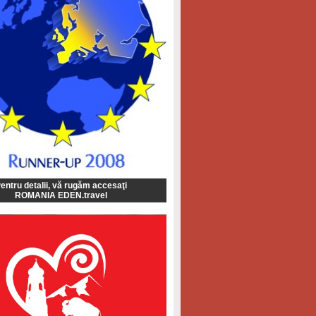
entru detalii, vă rugăm accesaţi
ROMANIA EDEN.travel