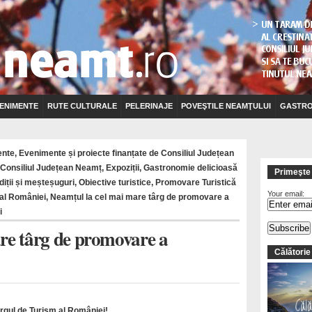
ENIMENTE
RUTE CULTURALE
PELERINAJE
POVEŞTILE NEAMŢULUI
GASTRO
ente
,
Evenimente și proiecte finanțate de Consiliul Județean
e Consiliul Județean Neamț
,
Expoziții
,
Gastronomie delicioasă
Primeşte 
adiții și meșteșuguri
,
Obiective turistice
,
Promovare Turistică
Your email:
 al României
,
Neamțul la cel mai mare târg de promovare a
i
re târg de promovare a
Călătorie
rgul de Turism al României!