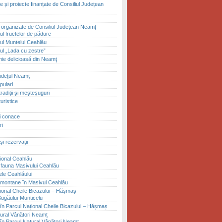
 și proiecte finanțate de Consiliul Județean
i organizate de Consiliul Județean Neamț
ul fructelor de pădure
lul Muntelui Ceahlău
lul „Lada cu zestre”
ie delicioasă din Neamţ
județul Neamț
pulari
tradiții și meșteșuguri
uristice
și conace
ri
și rezervații
ional Ceahlău
i fauna Masivului Ceahlău
le Ceahlăului
montane în Masivul Ceahlău
ional Cheile Bicazului – Hășmaș
Șugăului-Munticelu
în Parcul Național Cheile Bicazului – Hășmaș
ural Vânători Neamț
în Parcul Natural Vânători Neamț