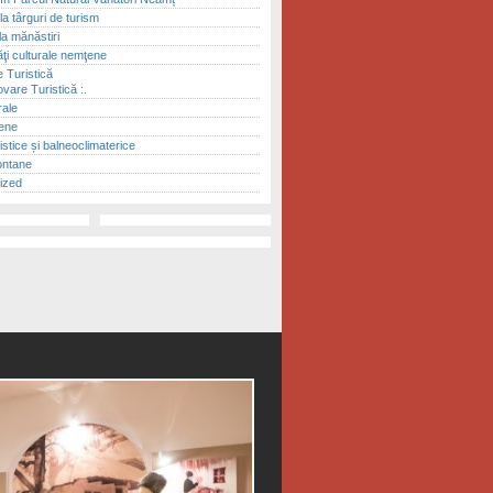
 la târguri de turism
la mănăstiri
ăţi culturale nemţene
 Turistică
vare Turistică :.
rale
ene
ristice și balneoclimaterice
ontane
ized