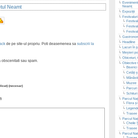
Evenimente
Neamț
detul Neamt
Expoziții
Festivalur
Festival
Festiva
Festiva
Gastronom
Headline
ack
de pe site-ul propriu. Poti deasemenea sa
subscrii la
Lacuri în 
Meșteri po
Obiceiuri, 
ra obscenitati sau spam.
Obiective t
Biserici
Cetăți 
Mănăsti
Muzee
blicat) (necesar)
Parcuri 
Schituri
Parcul Naț
l)
Flora ș
Legende
Trasee 
Parcul Naț
Cheile 
Trasee 
Parcul Nat
Trasee 