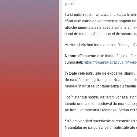
și străini.
La standul nostru, vei avea ocazia să te înfr
când vine vorba de varietatea şi bogaţia d
atracție minunată este acesta când te afli î
curat de munte, când te bucuri de susurul ap
Auzind și văzând toate acestea, înțelegi că 
Neamțul în bucate
este totodată și o rută c
cunoașteți:
https://romania-atractiva.ro/ro/
În toate cele patru zile de expoziție, stand
de natură, istorie și tradiție al Neamțului pr
modela în lut și se vor familiariza cu tradiți
Tot în standul nostru, vizitatorii vor afla istor
tainele unui atelier medieval de monetărie ș
pe tronul domnitorului Moldovei Ștefan cel 
Străjerii vor oferi spectacole și reconstitui
Neamțului pe parcursul celor patru zile ale