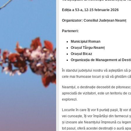
Ediția a 53-a, 12-15 februarie 2026
Organizator: Consiliul Județean Neamț
Parteneri:
Municipiul Roman
Orașul Târgu-Neamț
Orașul Bicaz
Organizația de Management al Destin
În standul județului nostru vă așteptăm să
cele mai frumoase locuri și să vă ghidăm că
Neamțul, o destinație deosebit de pitorească
apreciată de vizitatori, este un teritoriu de 
explorezi.
Locurile în care îți vor fi purtați pașii, îți v
vei cunoaște, îți vor împărtăși din farmecul ș
și izvoare ale Neamțului împreună cu legende
tot pasul, oferă acestei destinații o aură apar