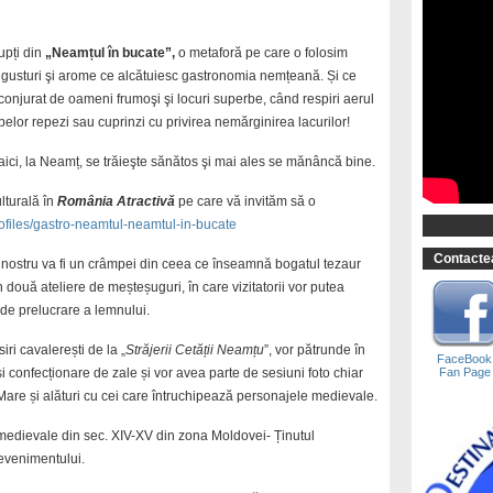
upți din
„Neamțul în bucate”,
o metaforă pe care o folosim
e gusturi şi arome ce alcătuiesc gastronomia nemțeană. Și ce
nconjurat de oameni frumoşi şi locuri superbe, când respiri aerul
elor repezi sau cuprinzi cu privirea nemărginirea lacurilor!
aici, la Neamț, se trăieşte sănătos şi mai ales se mănâncă bine.
ulturală în
România Atractivă
pe care vă invităm să o
profiles/gastro-neamtul-neamtul-in-bucate
Contactea
ul nostru va fi un crâmpei din ceea ce înseamnă bogatul tezaur
in două ateliere de meșteșuguri, în care vizitatorii vor putea
a de prelucrare a lemnului.
isiri cavalerești de la „
Străjerii Cetății Neamțu
”, vor pătrunde în
FaceBook
Fan Page
i confecționare de zale și vor avea parte de sesiuni foto chiar
Mare și alături cu cei care întruchipează personajele medievale.
ri medievale din sec. XIV-XV din zona Moldovei- Ținutul
 evenimentului.