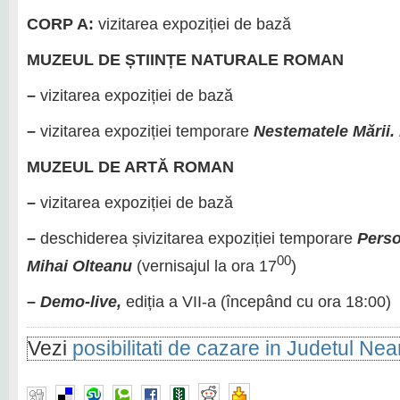
CORP A:
vizitarea expoziției de bază
MUZEUL DE ȘTIINȚE NATURALE ROMAN
–
vizitarea expoziției de bază
–
vizitarea expoziției temporare
Nestematele Mării. 
MUZEUL DE ARTĂ ROMAN
–
vizitarea expoziției de bază
–
deschiderea șivizitarea expoziției temporare
Perso
00
Mihai Olteanu
(vernisajul la ora 17
)
–
Demo-live,
ediția a VII-a (începând cu ora 18:00)
Vezi
posibilitati de cazare in Judetul Ne