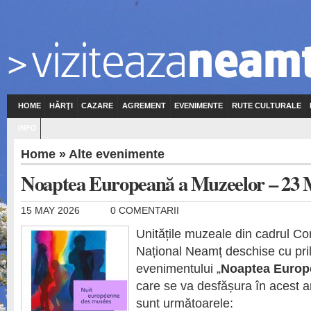
HOME
HĂRŢI
CAZARE
AGREMENT
EVENIMENTE
RUTE CULTURALE
INFO
Home
»
Alte evenimente
Noaptea Europeană a Muzeelor – 23
15 MAY 2026
0 COMENTARII
Unitățile muzeale din cadrul C
Național Neamț deschise cu prile
evenimentului „
Noaptea Europ
care se va desfășura în acest a
sunt următoarele: