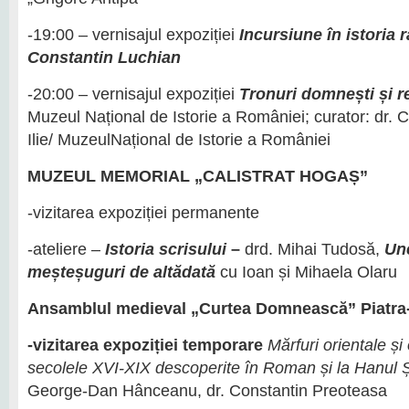
-19:00 – vernisajul expoziției
Incursiune în istoria r
Constantin Luchian
-20:00 – vernisajul expoziției
Tronuri domnești și r
Muzeul Național de Istorie a României; curator: dr. 
Ilie/ MuzeulNațional de Istorie a României
MUZEUL MEMORIAL „CALISTRAT HOGAȘ
”
-vizitarea expoziției permanente
-ateliere –
Istoria scrisului
–
drd. Mihai Tudosă,
Une
meșteșuguri de altădată
cu Ioan și Mihaela Olaru
Ansamblul medieval „Curtea Domnească” Piatra
-vizitarea expoziției temporare
Mărfuri orientale și
secolele XVI-XIX descoperite în Roman și la Hanul 
George-Dan Hânceanu, dr. Constantin Preoteasa