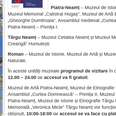
Piatra-Neamț
– Muzeul de Istor
Muzeul Memorial „Calistrat Hogaș”, Muzeul de Artă 
„Gheorghe Dumitroaia”, Ansamblul medieval „Curt
Piatra-Neamț – Pivnița I.
Târgu Neamț
– Muzeul Cetatea Neamț și Muzeul Me
Creangă” Humulești.
Roman
– Muzeul de Istorie, Muzeul de Artă și Muzeu
Naturale.
În aceste unități muzeale
programul de vizitare
în d
12.00 – 24.00
iar
accesul va fi gratuit
.
Muzeul de Artă Piatra-Neamț, Muzeul de Etnografie
Ansamblul „Curtea Domnească” – Pivnița II, Muzeul 
Piatra-Neamț, Muzeul de Istorie și Etnografie Târg
Memorială „Veronica Micle” Târgu Neamț vor funcțion
obișnuit,
10:00-18:00
iar
accesul se va face cu pla