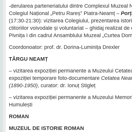
-derularea parteneriatului dintre Complexul Muzeal 
Colegiul Național „Petru Rareș” Piatra-Neamț –
Porț
(17:30-21:30): vizitarea Colegiului, prezentarea istori
ctitoriilor voivodale și voluntariat – ghidaj realizat de 
Pivnița I din cadrul Ansamblului Muzeal „Curtea Do
Coordonoator: prof. dr. Dorina-Luminița Drexler
TÂRGU NEAMȚ
– vizitarea expoziției permanente a Muzeului Cetate
expoziției temporare foto-documentare
Cetatea Neam
(1890-1950)
, curator: dr. Ionuț Stigleț
– vizitarea expoziției permanente a Muzeului Memor
Humulești
ROMAN
MUZEUL DE ISTORIE ROMAN