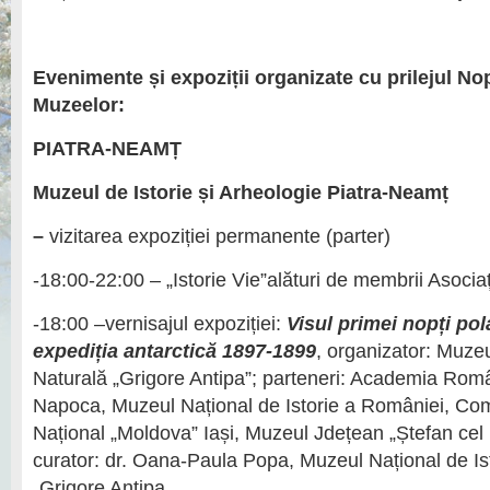
Evenimente și expoziții organizate cu prilejul No
Muzeelor:
PIATRA-NEAMȚ
Muzeul de Istorie și Arheologie Piatra-Neamț
–
vizitarea expoziției permanente (parter)
-18:00-22:00 – „Istorie Vie”alături de membrii Asociați
-18:00 –vernisajul expoziției:
Visul primei nopți pol
expediția antarctică 1897-1899
, organizator: Muzeu
Naturală „Grigore Antipa”; parteneri: Academia Român
Napoca, Muzeul Național de Istorie a României, Co
Național „Moldova” Iași, Muzeul Jdețean „Ștefan cel 
curator: dr. Oana-Paula Popa, Muzeul Național de Is
„Grigore Antipa