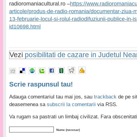
radioromaniacultural.ro –
https://www.radioromaniacul
articole/produs-de-radio-romania/documentar-ziua-m
13-februarie-locul-si-rolul-radiodifuziunii-publice-in-i
id10698.html
Vezi
posibilitati de cazare in Judetul Ne
Scrie raspunsul tau!
Adauga comentariul tau mai jos, sau
trackback
de pe sit
deasemenea sa
subscrii la comentarii
via RSS.
Va rugam sa pastrati un limbaj civilizat. Fara obscenita
Nume (necesar)