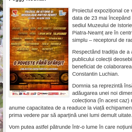
Proiectul expozițional ce 
data de 23 mai începând 
sediul Muzeului de Istorie
Piatra-Neamț are în centr
simplu – receptorul de ra
Respectând tradiția de a 
publicului colecții deose
beneficiat de colaborare
Constantin Luchian.
Domnia sa reprezintă îns
adăugarea unei noi dimen
colecționa (în acest caz) 
anume capacitatea de a readuce la viață echipament
prima vedere par să aparțină unei lumi demult uitate
Vom putea astfel pătrunde într-o lume în care noțiun