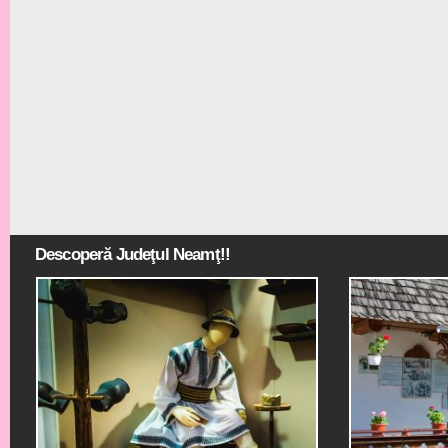
Descoperă Judeţul Neamţ!!