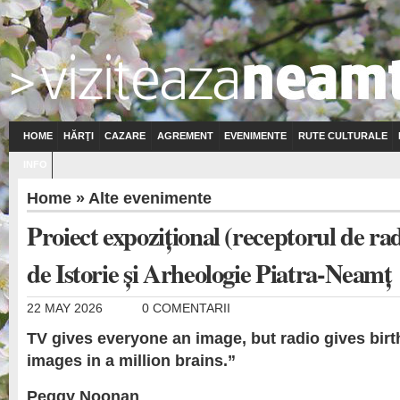
HOME
HĂRŢI
CAZARE
AGREMENT
EVENIMENTE
RUTE CULTURALE
INFO
Home
»
Alte evenimente
Proiect expozițional (receptorul de ra
de Istorie și Arheologie Piatra-Neamț
22 MAY 2026
0 COMENTARII
TV gives everyone an image, but radio gives birth
images in a million brains.”
Peggy Noonan