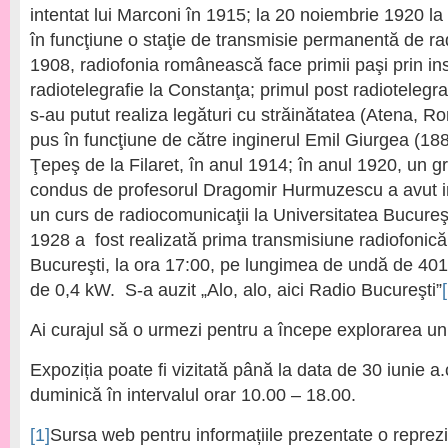
intentat lui Marconi în 1915; la 20 noiembrie 1920 la
în funcţiune o staţie de transmisie permanentă de rad
1908, radiofonia românească face primii paşi prin in
radiotelegrafie la Constanţa; primul post radiotelegra
s-au putut realiza legături cu străinătatea (Atena, Ro
pus în funcţiune de către inginerul Emil Giurgea (188
Ţepeş de la Filaret, în anul 1914; în anul 1920, un 
condus de profesorul Dragomir Hurmuzescu a avut iniţ
un curs de radiocomunicaţii la Universitatea Bucureşt
1928 a fost realizată prima transmisiune radiofonică
Bucureşti, la ora 17:00, pe lungimea de undă de 401,
de 0,4 kW. S-a auzit „Alo, alo, aici Radio Bucureşti”
Ai curajul să o urmezi pentru a începe explorarea un
Expoziția poate fi vizitată până la data de 30 iunie a
duminică în intervalul orar 10.00 – 18.00.
[1]
Sursa web pentru informațiile prezentate o reprezin