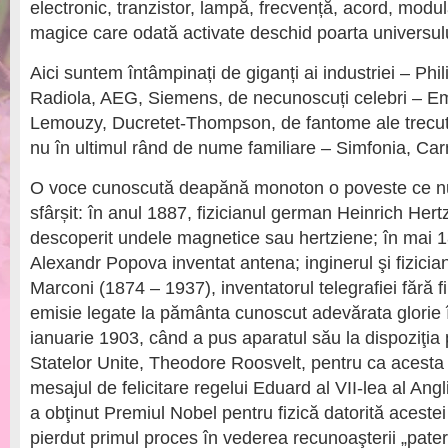
electronic, tranzistor, lampă, frecvență, acord, modu
magice care odată activate deschid poarta universulu
Aici suntem întâmpinați de giganți ai industriei – Phi
Radiola, AEG, Siemens, de necunoscuți celebri – Em
Lemouzy, Ducretet-Thompson, de fantome ale trecu
nu în ultimul rând de nume familiare – Simfonia, C
O voce cunoscută deapănă monoton o poveste ce nu
sfârșit: în anul 1887, fizicianul german Heinrich Her
descoperit undele magnetice sau hertziene; în mai 18
Alexandr Popova inventat antena; inginerul şi fizicia
Marconi (1874 – 1937), inventatorul telegrafiei fără fi
emisie legate la pământa cunoscut adevărata glorie 
ianuarie 1903, când a pus aparatul său la dispoziţia 
Statelor Unite, Theodore Roosvelt, pentru ca acesta
mesajul de felicitare regelui Eduard al VII-lea al Ang
a obţinut Premiul Nobel pentru fizică datorită acestei 
pierdut primul proces în vederea recunoaşterii „paterni