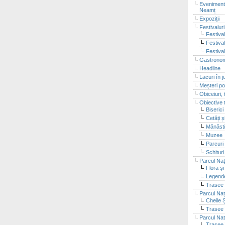
Evenimente
Neamț
Expoziții
Festivalur
Festival
Festiva
Festiva
Gastronom
Headline
Lacuri în 
Meșteri po
Obiceiuri, 
Obiective t
Biserici
Cetăți 
Mănăsti
Muzee
Parcuri 
Schituri
Parcul Naț
Flora ș
Legende
Trasee 
Parcul Naț
Cheile 
Trasee 
Parcul Nat
Trasee 