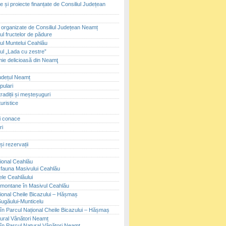
 și proiecte finanțate de Consiliul Județean
i organizate de Consiliul Județean Neamț
ul fructelor de pădure
lul Muntelui Ceahlău
lul „Lada cu zestre”
ie delicioasă din Neamţ
județul Neamț
pulari
tradiții și meșteșuguri
uristice
și conace
ri
și rezervații
ional Ceahlău
i fauna Masivului Ceahlău
le Ceahlăului
montane în Masivul Ceahlău
ional Cheile Bicazului – Hășmaș
Șugăului-Munticelu
în Parcul Național Cheile Bicazului – Hășmaș
ural Vânători Neamț
în Parcul Natural Vânători Neamț