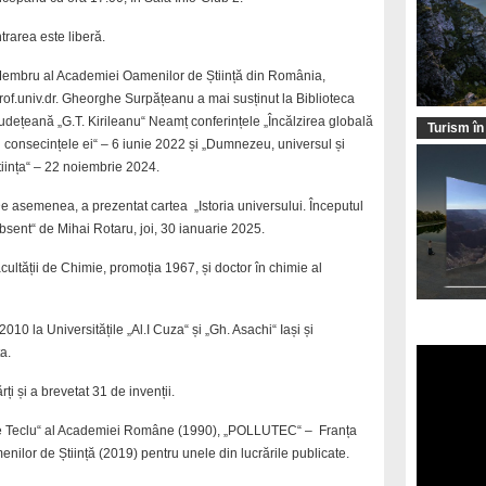
ntrarea este liberă.
embru al Academiei Oamenilor de Știință din România,
rof.univ.dr. Gheorghe Surpățeanu a mai susținut la Biblioteca
udețeană „G.T. Kirileanu“ Neamț conferințele „Încălzirea globală
Turism în
i consecințele ei“ – 6 iunie 2022 și „Dumnezeu, universul și
tiința“ – 22 noiembrie 2024.
e asemenea, a prezentat cartea „Istoria universului. Începutul
bsent“ de Mihai Rotaru, joi, 30 ianuarie 2025.
cultății de Chimie, promoția 1967, și doctor în chimie al
010 la Universitățile „Al.I Cuza“ și „Gh. Asachi“ Iași și
a.
rți și a brevetat 31 de invenții.
colae Teclu“ al Academiei Române (1990), „POLLUTEC“ – Franța
nilor de Știință (2019) pentru unele din lucrările publicate.