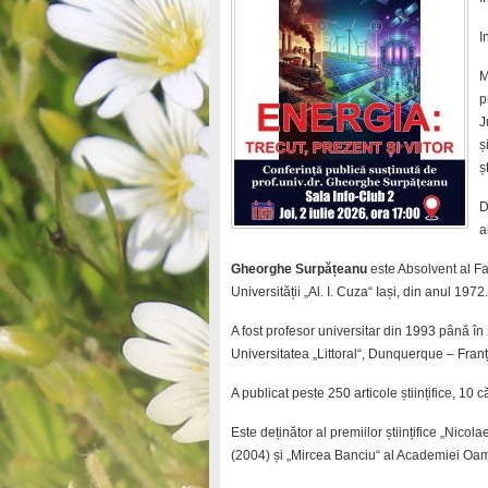
I
M
p
J
ș
ș
D
a
Gheorghe Surpățeanu
este Absolvent al Fa
Universității „Al. I. Cuza“ Iași, din anul 1972.
A fost profesor universitar din 1993 până în 2
Universitatea „Littoral“, Dunquerque – Franț
A publicat peste 250 articole științifice, 10 că
Este deținător al premiilor științifice „Ni
(2004) și „Mircea Banciu“ al Academiei Oame