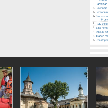
Participări
Pelerinaje 
Personalit
Promovare
.: Promo
Rute cultu
Sate nemț
Stațiuni tu
Trasee m
Uncategor