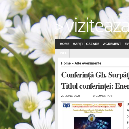
HOME
HĂRŢI
CAZARE
AGREMENT
EV
INFO
Home
»
Alte evenimente
Conferință Gh. Surpățe
Titlul conferinței: Ener
29 JUNE 2026
0 COMENTARII
B
A
o
s
î