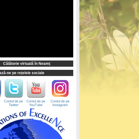
Călătorie virtuală în Neamţ
ză-ne pe reţelele sociale
Contul de pe
Contul de pe
Contul de pe
Twitter
YouTube
Instagram