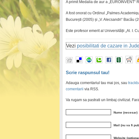
A primit Medalia de aur a „EUROINVENT“ Ro
A fost onorat cu Ordinul „Palmes Academique
București (2005) și „V. Alecsandri“ Bacău (
Este profesor emerit al Universității „Al. I. Cu
Vezi
posibilitati de cazare in Ju
Scrie raspunsul tau!
Adauga comentariul tau mai jos, sau
trackb
comentarii
via RSS.
Va rugam sa pastrati un limbaj civilizat. Fa
Nume (necesar)
Mail (nu va fi pu
Website (optiona