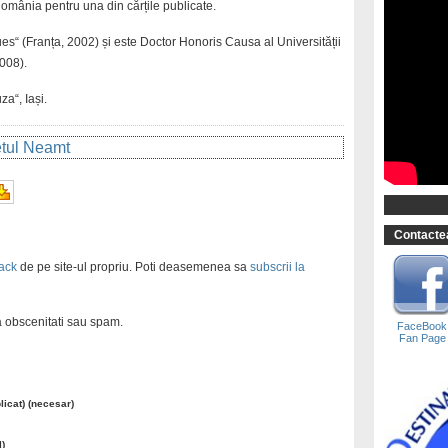
mânia pentru una din cărțile publicate.
s“ (Franța, 2002) și este Doctor Honoris Causa al Universității
2008).
za“, Iași.
detul Neamt
Contactea
ack
de pe site-ul propriu. Poti deasemenea sa
subscrii la
ra obscenitati sau spam.
FaceBook
Fan Page
blicat) (necesar)
l)