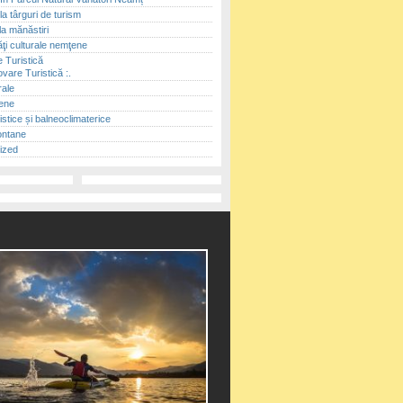
 la târguri de turism
la mănăstiri
ăţi culturale nemţene
 Turistică
vare Turistică :.
rale
ene
ristice și balneoclimaterice
ontane
ized