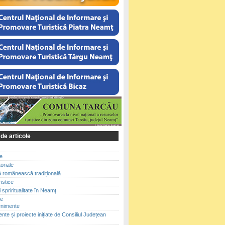
 de articole
le
toriale
ă românească tradițională
ristice
 spriritualitate în Neamţ
te
enimente
te și proiecte inițiate de Consiliul Județean