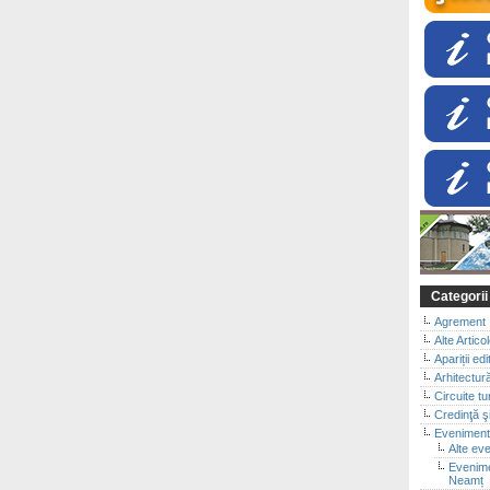
Categorii
Agrement
Alte Artico
Apariții edi
Arhitectur
Circuite tu
Credinţă şi
Evenimen
Alte ev
Evenimen
Neamț