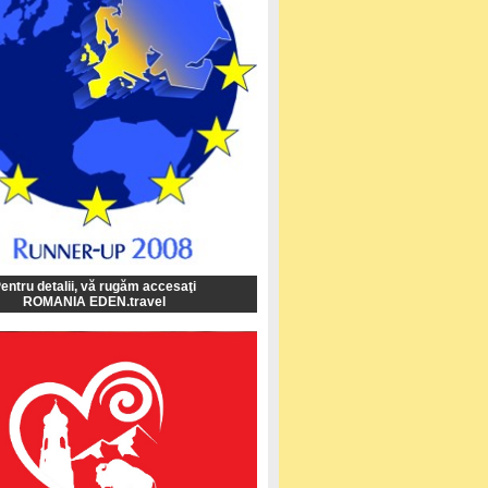
entru detalii, vă rugăm accesaţi
ROMANIA EDEN.travel