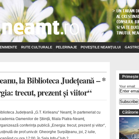
ENIMENTE
RUTE CULTURALE
PELERINAJE
POVEŞTILE NEAMŢULUI
GASTRO
anu, la Biblioteca Județeană – *
Primeşte 
Your email:
gia: trecut, prezent și viitor“
iblioteca Județeană „G.T. Kirileanu“ Neamț, în parteneriat cu
Călătorie
cademia Oamenilor de Știință, filiala Piatra-Neamț,
rganizează conferința publică „Energia: trecut, prezent și viitor“,
usținută de prof.univ.dr. Gheorghe Surpățeanu, joi, 2 iulie,
ncepând cu ora 17:00, în Sala Info-Club 2.