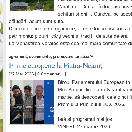
Văratecul. Din loc în loc, ascunse
schituri și chilii. Cândva, pe ace
călugări, acum sunt sute.
Dincolo de liniște și rugăciune, aceste locuri ascund ad
patrimoniu: picturi, cărți vechi și tradiții de sute de ani.
La Mănăstirea Văratec este cea mai mare comunitate 
,
,
»
agrement
evenimente
promovare turistică
Filme europene la Piatra-Neamț
[27 Mar 2026 |
0 Comentarii
| ]
Biroul Parlamentului European î
Mon Amour din Piatra-Neamț vă in
martie, să descoperiți cele cinci fi
Premiului Publicului LUX 2026.
Iată și programul mai jos:
VINERI, 27 martie 2026