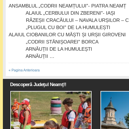
ANSAMBLUL „CODRII NEAMȚULUI”- PIATRA N
ALAIUL „CERBULUI DIN ZBERENI”- IAȘI
RĂZEȘII CRACĂULUI – NAVALA URȘILOR – 
„PLUGUL CU BOI” DE LA HUMULEȘTI
ALAIUL CIOBANILOR CU MĂȘTI ȘI URȘII GIROVENI
„CODRII STĂNIȘOAREI” BORCA
ARNĂUȚII DE LA HUMULEȘTI
ARNĂUȚII …
« Pagina Anterioara
Descoperă Judeţul Neamţ!!