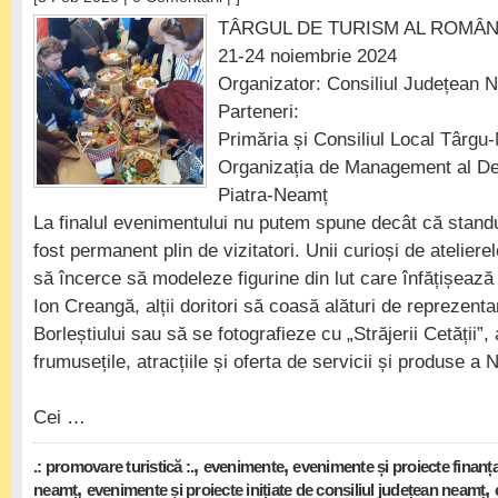
TÂRGUL DE TURISM AL ROMÂNIEI
21-24 noiembrie 2024
Organizator: Consiliul Județean 
Parteneri:
Primăria și Consiliul Local Târg
Organizația de Management al Dest
Piatra-Neamț
La finalul evenimentului nu putem spune decât că standu
fost permanent plin de vizitatori. Unii curioși de atelierel
să încerce să modeleze figurine din lut care înfățișează
Ion Creangă, alții doritori să coasă alături de reprezenta
Borleștiului sau să se fotografieze cu „Străjerii Cetății”,
frumusețile, atracțiile și oferta de servicii și produse a 
Cei …
,
,
.: promovare turistică :.
evenimente
evenimente și proiecte finanța
,
,
neamț
evenimente și proiecte inițiate de consiliul județean neamț