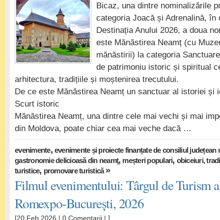
Bicaz, una dintre nominalizările p
categoria Joacă și Adrenalină, în 
Destinația Anului 2026, a doua no
este Mănăstirea Neamț (cu Muzeul
mănăstirii) la categoria Sanctuare 
de patrimoniu istoric și spiritual 
arhitectura, tradițiile și moștenirea trecutului.
De ce este Mănăstirea Neamț un sanctuar al istoriei și i
Scurt istoric
Mănăstirea Neamț, una dintre cele mai vechi și mai imp
din Moldova, poate chiar cea mai veche dacă …
,
evenimente
evenimente și proiecte finanțate de consiliul județean
,
,
gastronomie delicioasă din neamţ
meșteri populari
obiceiuri, trad
,
»
turistice
promovare turistică
Filmul evenimentului: Târgul de Turism a
Romexpo-București, 2026
[20 Feb 2026 |
0 Comentarii
| ]