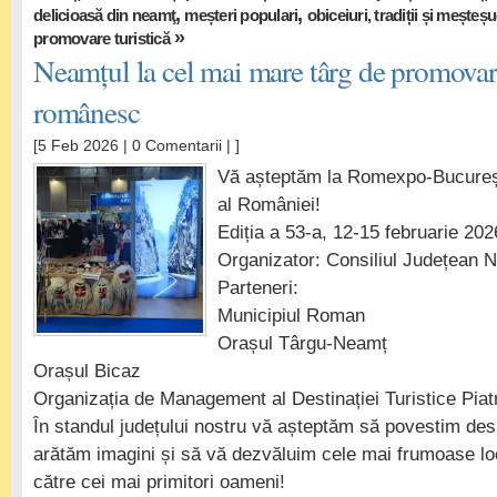
,
,
delicioasă din neamţ
meșteri populari
obiceiuri, tradiții și meșteș
»
promovare turistică
Neamțul la cel mai mare târg de promovar
românesc
[5 Feb 2026 |
0 Comentarii
| ]
Vă așteptăm la Romexpo-Bucureșt
al României!
Ediția a 53-a, 12-15 februarie 202
Organizator: Consiliul Județean 
Parteneri:
Municipiul Roman
Orașul Târgu-Neamț
Orașul Bicaz
Organizația de Management al Destinației Turistice Pia
În standul județului nostru vă așteptăm să povestim de
arătăm imagini și să vă dezvăluim cele mai frumoase lo
către cei mai primitori oameni!