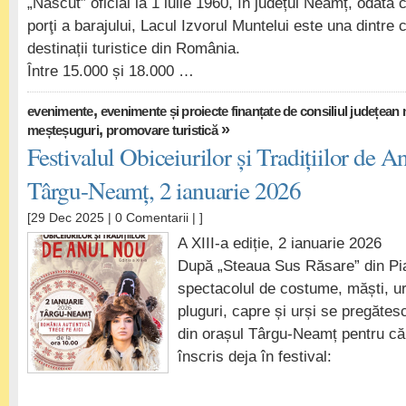
„Născut” oficial la 1 iulie 1960, în județul Neamț, odată 
porţi a barajului, Lacul Izvorul Muntelui este una dintre
destinații turistice din România.
Între 15.000 și 18.000 …
,
evenimente
evenimente și proiecte finanțate de consiliul județean
,
»
meșteșuguri
promovare turistică
Festivalul Obiceiurilor și Tradițiilor de A
Târgu-Neamț, 2 ianuarie 2026
[29 Dec 2025 |
0 Comentarii
| ]
A XIII-a ediție, 2 ianuarie 2026
După „Steaua Sus Răsare” din Pi
spectacolul de costume, măști, ur
pluguri, capre și urși se pregătes
din orașul Târgu-Neamț pentru că
înscris deja în festival: