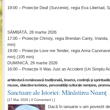
19:00 – Proiecție Deaf (Surzenie), regia Eva Libertad, 
SÂMBĂTĂ, 28 martie 2026
17:00 – Proiecție Christy, regia Brendan Canty, Irlanda,
min)
19:00 – Proiecție Love me Tender, regia Anna Cazenav
min) (105 min)
DUMINICĂ, 29 martie 2026
16:00 – Proiecție It Was Just an Accident (Un Simplu Ac
,
,
arhitectură românească tradițională
biserici
credinţă şi sprirituali
,
,
,
muzee
obiective turistice
personalităţi culturale nemţene
promova
Sanctuare ale Istoriei: Mănăstirea Neamț
[17 Mar 2026 |
0 Comentarii
| ]
Dacă în ianuarie v-am povestit de