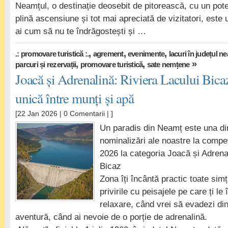
Neamțul, o destinație deosebit de pitorească, cu un poten
plină ascensiune și tot mai apreciată de vizitatori, este 
ai cum să nu te îndrăgostești și …
,
,
,
.: promovare turistică :.
agrement
evenimente
lacuri în județul n
,
,
»
parcuri și rezervații
promovare turistică
sate nemțene
Joacă și Adrenalină: Riviera Lacului Bicaz
unică între munți și apă
[22 Jan 2026 |
0 Comentarii
| ]
Un paradis din Neamț este una din
nominalizări ale noastre la compet
2026 la categoria Joacă și Adrenal
Bicaz
Zona îți încântă practic toate simț
privirile cu peisajele pe care ți le 
relaxare, când vrei să evadezi din
aventură, când ai nevoie de o porție de adrenalină.