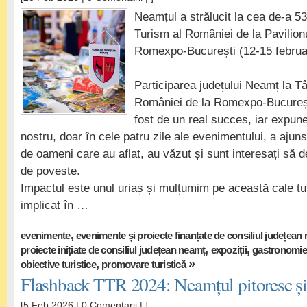
Neamțul a strălucit la cea de-a 53
Turism al României de la Pavilion
Romexpo-București (12-15 februa
Participarea județului Neamț la Tâ
României de la Romexpo-București
fost de un real succes, iar expune
nostru, doar în cele patru zile ale evenimentului, a ajuns
de oameni care au aflat, au văzut și sunt interesați să d
de poveste.
Impactul este unul uriaș și mulțumim pe această cale tu
implicat în …
,
evenimente
evenimente și proiecte finanțate de consiliul județean
,
,
proiecte inițiate de consiliul județean neamț
expoziții
gastronomie 
,
»
obiective turistice
promovare turistică
Flashback TTR 2024: Neamțul pitoresc și 
[5 Feb 2026 |
0 Comentarii
| ]