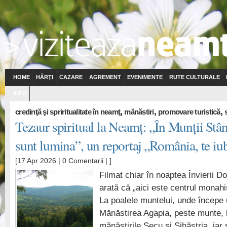
HOME
HĂRŢI
CAZARE
AGREMENT
EVENIMENTE
RUTE CULTURALE
INFO
,
,
,
credinţă şi spriritualitate în neamţ
mănăstiri
promovare turistică
Tezaur spiritual la Neamț: „În Munții Stâ
sunt lumina”, un reportaj „România, te iu
[17 Apr 2026 |
0 Comentarii
| ]
Filmat chiar în noaptea Învierii Do
arată că „aici este centrul monah
La poalele muntelui, unde începe 
Mănăstirea Agapia, peste munte, l
mănăstirile Secu și Sihăstria, iar 