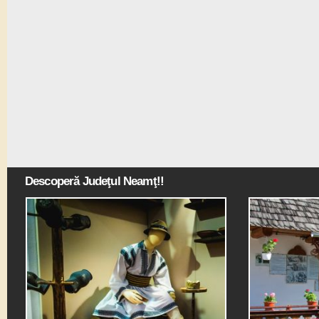
Descoperă Judeţul Neamţ!!