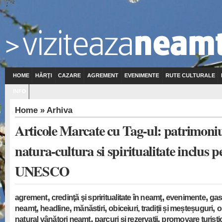
HOME
HĂRŢI
CAZARE
AGREMENT
EVENIMENTE
RUTE CULTURALE
INFO
Home
» Arhiva
Articole Marcate cu Tag-ul: patrimoniu
natura-cultura si spiritualitate inclus pe
UNESCO
,
,
,
agrement
credinţă şi spriritualitate în neamţ
evenimente
gas
,
,
,
,
neamţ
headline
mănăstiri
obiceiuri, tradiții și meșteșuguri
o
,
,
natural vânători neamț
parcuri și rezervații
promovare turisti