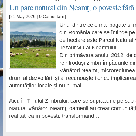
Un parc natural din Neamț, o poveste fără s
[21 May 2026 |
0 Comentarii
| ]
Unul dintre cele mai bogate și m
din România care se întinde pe
de hectare este Parcul Natural
Tezaur viu al Neamțului
Din primăvara anului 2012, de 
reintroduși zimbri în pădurile di
Vânători Neamț, microregiunea 
drum al dezvoltării și al recunoașterilor cu implicarea
autorităților locale și nu numai.
Aici, în Ținutul Zimbrului, care se suprapune pe supr
Natural Vânători Neamț, oamenii au creat comunități 
realități ca în povești, transformând …