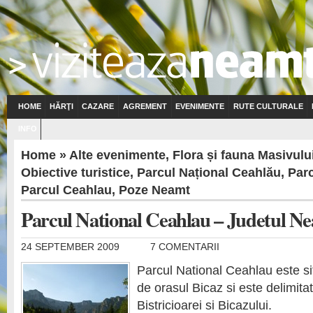
HOME
HĂRŢI
CAZARE
AGREMENT
EVENIMENTE
RUTE CULTURALE
INFO
Home
»
Alte evenimente
,
Flora și fauna Masivulu
Obiective turistice
,
Parcul Național Ceahlău
,
Parc
Parcul Ceahlau
,
Poze Neamt
Parcul National Ceahlau – Judetul N
24 SEPTEMBER 2009
7 COMENTARII
Parcul National Ceahlau este si
de orasul Bicaz si este delimitat 
Bistricioarei si Bicazului.