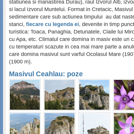
statiunea si manastirea Durau), raul Izvorul Alb, izv
si lacul Izvorul Muntelui. Format in Cretacic, Masivul 
sedimentare care sub actiunea timpului au dat nas
stanci,
fiecare cu legenda ei
, devenite in timp punc
turistica: Toaca, Panaghia, Detunatele, Claile lui Miro
cu Apa, etc. Climatul care domina in masiv este un 
cu temperaturi scazute in cea mai mare parte a anulu
care domina masivul sunt varful Ocolasul Mare (1907
(1900 m).
Masivul Ceahlau: poze