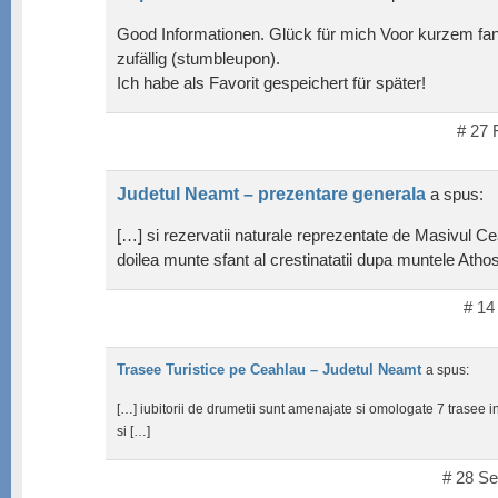
Good Informationen. Glück für mich Voor kurzem fan
zufällig (stumbleupon).
Ich habe als Favorit gespeichert für später!
# 27 
Judetul Neamt – prezentare generala
a spus:
[…] si rezervatii naturale reprezentate de Masivul Ce
doilea munte sfant al crestinatatii dupa muntele Atho
# 14
Trasee Turistice pe Ceahlau – Judetul Neamt
a spus:
[…] iubitorii de drumetii sunt amenajate si omologate 7 trasee 
si […]
# 28 Se