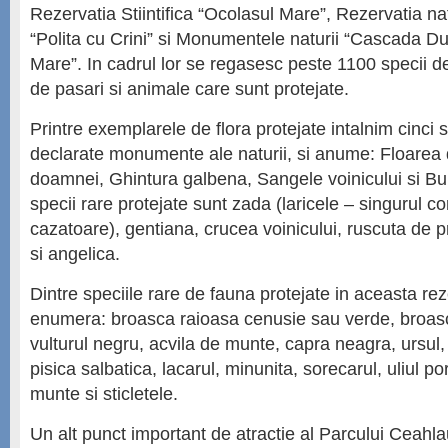
Rezervatia Stiintifica “Ocolasul Mare”, Rezervatia na
“Polita cu Crini” si Monumentele naturii “Cascada Du
Mare”. In cadrul lor se regasesc peste 1100 specii de 
de pasari si animale care sunt protejate.
Printre exemplarele de flora protejate intalnim cinci sp
declarate monumente ale naturii, si anume: Floarea 
doamnei, Ghintura galbena, Sangele voinicului si Bul
specii rare protejate sunt zada (laricele – singurul co
cazatoare), gentiana, crucea voinicului, ruscuta de p
si angelica.
Dintre speciile rare de fauna protejate in aceasta re
enumera: broasca raioasa cenusie sau verde, broas
vulturul negru, acvila de munte, capra neagra, ursul, 
pisica salbatica, lacarul, minunita, sorecarul, uliul 
munte si sticletele.
Un alt punct important de atractie al Parcului Ceahlau