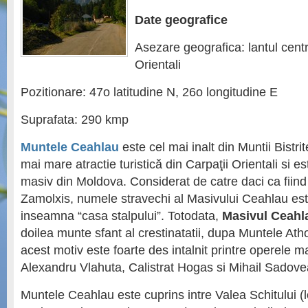
Date geografice
Asezare geografica: lantul centr
Orientali
Pozitionare: 47o latitudine N, 26o longitudine E
Suprafata: 290 kmp
Muntele Ceahlau
este cel mai inalt din Muntii Bistri
mai mare atractie turistică din Carpaţii Orientali si e
masiv din Moldova. Considerat de catre daci ca fiind 
Zamolxis, numele stravechi al Masivului Ceahlau es
inseamna “casa stalpului”. Totodata,
Masivul Ceahl
doilea munte sfant al crestinatatii, dupa Muntele Atho
acest motiv este foarte des intalnit printre operele ma
Alexandru Vlahuta, Calistrat Hogas si Mihail Sadov
Muntele Ceahlau este cuprins intre Valea Schitului (l